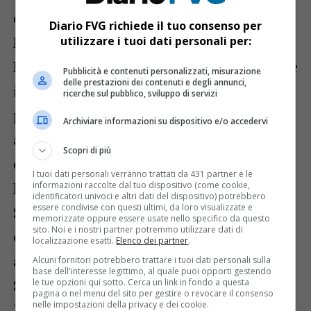
con guida alpina di circa 4 ore a Malga
Diario FVG richiede il tuo consenso per
Marmoreana
utilizzare i tuoi dati personali per:
Piancavallo:
Domenica 26 gennaio alle 6 è
Pubblicità e contenuti personalizzati, misurazione
delle prestazioni dei contenuti e degli annunci,
in programma una suggestiva escursione
ricerche sul pubblico, sviluppo di servizi
per vedere l’alba dal Col Ceschet mentre
Archiviare informazioni su dispositivo e/o accedervi
alle ore 10 e 14.30 l’escursione “Neve e sole
Scopri di più
con le ciaspole” con ritrovo al Parco neve
I tuoi dati personali verranno trattati da 431 partner e le
Piancavallo in Area Roncjade
informazioni raccolte dal tuo dispositivo (come cookie,
identificatori univoci e altri dati del dispositivo) potrebbero
essere condivise con questi ultimi, da loro visualizzate e
Sabato 25 gennaio alle ore 10-14.30-18.30
memorizzate oppure essere usate nello specifico da questo
sito. Noi e i nostri partner potremmo utilizzare dati di
escursione “Neve Fuori Porta” con ritrovo
localizzazione esatti.
Elenco dei partner
.
al Parco neve in Area Roncjade
Alcuni fornitori potrebbero trattare i tuoi dati personali sulla
base dell'interesse legittimo, al quale puoi opporti gestendo
Sauris:
Venerdì 24 ore 19 ciaspolata
le tue opzioni qui sotto. Cerca un link in fondo a questa
pagina o nel menu del sito per gestire o revocare il consenso
nelle impostazioni della privacy e dei cookie.
“Sauris sotto le stelle” escursione guidata