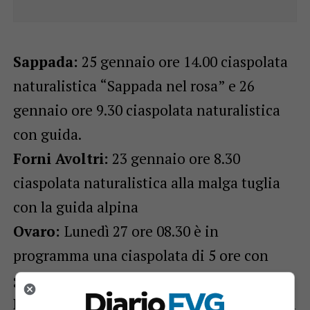
Sappada:
25 gennaio ore 14.00 ciaspolata
naturalistica “Sappada nel rosa” e 26
gennaio ore 9.30 ciaspolata naturalistica
con guida.
Forni Avoltri:
23 gennaio ore 8.30
ciaspolata naturalistica alla malga tuglia
con la guida alpina
Ovaro:
Lunedì 27 ore 08.30 è in
programma una ciaspolata di 5 ore con
guida alpina sul Monte Talm
Ravascletto:
Domenica 26 ore 9 ciaspolata