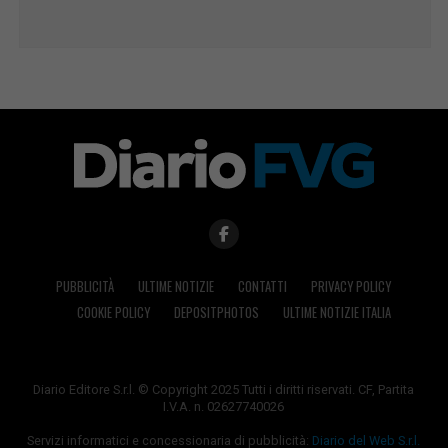
PUBBLICITÀ
ULTIME NOTIZIE
CONTATTI
PRIVACY POLICY
COOKIE POLICY
DEPOSITPHOTOS
ULTIME NOTIZIE ITALIA
Diario Editore S.r.l. © Copyright 2025 Tutti i diritti riservati. CF, Partita
I.V.A. n. 02627740026
Servizi informatici e concessionaria di pubblicità:
Diario del Web S.r.l.