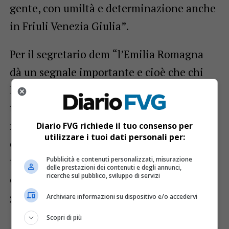
gente, con umiltà e determinazione anche
in Friuli Venezia Giulia”.
Per il segretario dem “l’Emilia Romagna
dà un segnale importante e cioè che chi
lavora bene e concretamente per il proprio
territorio può battere la propaganda. Nella
nostra regione stiamo vedendo la brutta
Diario FVG richiede il tuo consenso per
utilizzare i tuoi dati personali per:
copia di Salvini che da due anni affida
tutte le sue fortune alle vicende nazionali
Pubblicità e contenuti personalizzati, misurazione
delle prestazioni dei contenuti e degli annunci,
ricerche sul pubblico, sviluppo di servizi
e – conclude – nemmeno si sforza di
governare”.
Archiviare informazioni su dispositivo e/o accedervi
Scopri di più