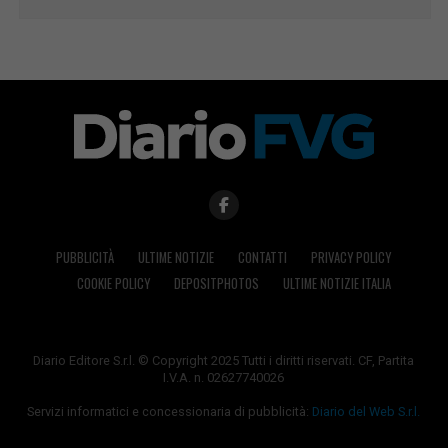
PUBBLICITÀ
ULTIME NOTIZIE
CONTATTI
PRIVACY POLICY
COOKIE POLICY
DEPOSITPHOTOS
ULTIME NOTIZIE ITALIA
Diario Editore S.r.l. © Copyright 2025 Tutti i diritti riservati. CF, Partita
I.V.A. n. 02627740026
Servizi informatici e concessionaria di pubblicità:
Diario del Web S.r.l.