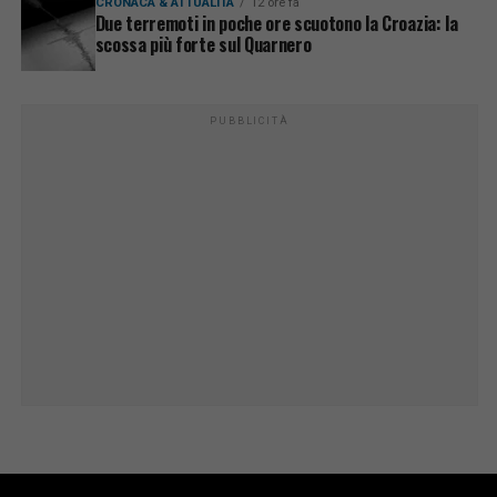
CRONACA & ATTUALITÀ
12 ore fa
Due terremoti in poche ore scuotono la Croazia: la
scossa più forte sul Quarnero
PUBBLICITÀ