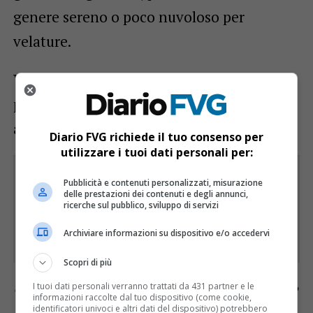
genere sereno o poco nuvoloso per
velature.
Verso sera su bassa pianura e costa
possibili nubi basse o nebbie più probabili
al confine con il Veneto.
Diario FVG richiede il tuo consenso per
utilizzare i tuoi dati personali per:
Rimani aggiornato seguendoci su Google
Pubblicità e contenuti personalizzati, misurazione
News!
delle prestazioni dei contenuti e degli annunci,
ricerche sul pubblico, sviluppo di servizi
SEGUICI
Archiviare informazioni su dispositivo e/o accedervi
Scopri di più
Continua a leggere le notizie di
Diario FVG
e
I tuoi dati personali verranno trattati da 431 partner e le
informazioni raccolte dal tuo dispositivo (come cookie,
identificatori univoci e altri dati del dispositivo) potrebbero
segui la nostra
pagina Facebook