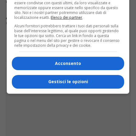
essere condivise con questi ultimi, da loro visualizzate e
memorizzate oppure essere usate nello specifico da questo
sito. Noi e i nostri partner potremmo utilizzare dati di
localizzazione esatti.
Elenco dei partner
.
ARGOMENTI CORRELATI:
FRIULI VENEZIA GIULIA
METEO
OSMER
Alcuni fornitori potrebbero trattare i tuoi dati personali sulla
base dell'interesse legittimo, al quale puoi opporti gestendo
le tue opzioni qui sotto. Cerca un link in fondo a questa
pagina o nel menu del sito per gestire o revocare il consenso
CLICCA PER COMMENTARE
nelle impostazioni della privacy e dei cookie.
Acconsento
PUBBLICITÀ
Gestisci le opzioni