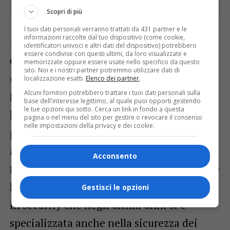
Scopri di più
I tuoi dati personali verranno trattati da 431 partner e le
informazioni raccolte dal tuo dispositivo (come cookie,
I quattro Safe Box sono dati in uso al
identificatori univoci e altri dati del dispositivo) potrebbero
essere condivise con questi ultimi, da loro visualizzate e
Comune di Udine attraverso
memorizzate oppure essere usate nello specifico da questo
sito. Noi e i nostri partner potremmo utilizzare dati di
una sponsorizzazione tecnica di Eps italia,
localizzazione esatti.
Elenco dei partner
.
Alcuni fornitori potrebbero trattare i tuoi dati personali sulla
MdSystems, Egm Security e Eilo srl,
base dell'interesse legittimo, al quale puoi opporti gestendo
le tue opzioni qui sotto. Cerca un link in fondo a questa
l’azienda friulana che ha sviluppato la App
pagina o nel menu del sito per gestire o revocare il consenso
nelle impostazioni della privacy e dei cookie.
per gestire le prenotazioni ed evitare
assembramenti. Egm Security è un gruppo
Acconsento
formato da Eps Italia, Galileo informatica e
Mdsystems, l’azienda friulana specializzata
Gestisci le opzioni
in security che negli ultimi anni si è
specializzata anche nella sicurezza dei