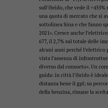
sull’ibrido, che vede il +455% 
una quota di mercato che si a
sottolinea Sina e che fanno sp
2021». Cresce anche l’elettric
677, il 2,7% sul totale delle 
alcuni anni perché l’elettrico
vista l’assenza di infrastrutt
diverso dal consueto». Un cons
guida: in città l’ibrido è idea
distanza bene il gpl; su perco
della benzina, rimane la scelt