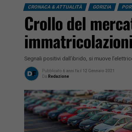
CRONACA & ATTUALITÀ
GORIZIA
POR
Crollo del merca
immatricolazion
Segnali positivi dall’ibrido, si muove l’elettri
Pubblicato
6 anni fa
il
12 Gennaio 2021
Da
Redazione