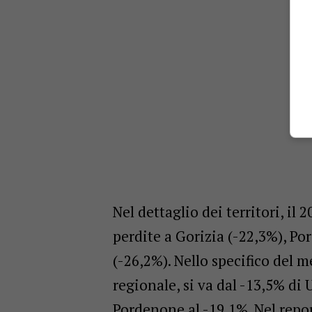
Nel dettaglio dei territori, il
perdite a Gorizia (-22,3%), Po
(-26,2%). Nello specifico del 
regionale, si va dal -13,5% di 
Pordenone al -19,1%. Nel repo