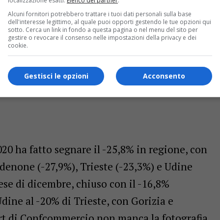
localizzazione esatti.
Elenco dei partner
.
Alcuni fornitori potrebbero trattare i tuoi dati personali sulla base
dell'interesse legittimo, al quale puoi opporti gestendo le tue opzioni qui
sotto. Cerca un link in fondo a questa pagina o nel menu del sito per
gestire o revocare il consenso nelle impostazioni della privacy e dei
cookie.
Gestisci le opzioni
Acconsento
 2020 ha fatto segnare il -25,8% in regione, con
rdenone (-27,9%), Trieste (-23,3%) e Udine
mese di dicembre, chiuso con il -16,8%
Udine al -20% di Trieste, con Gorizia e
rt di Confcommercio non manca la fotografia