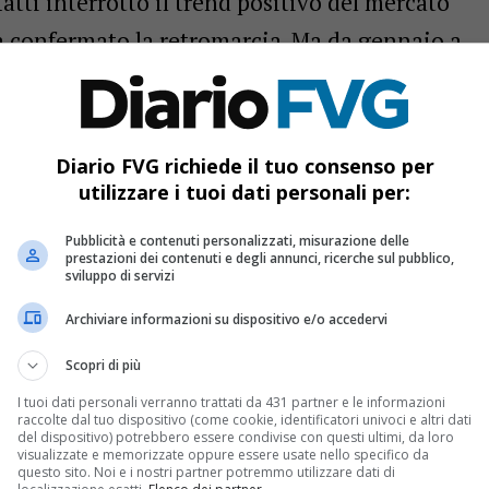
nfatti interrotto il trend positivo del mercato
va confermato la retromarcia. Ma da gennaio a
pogruppo regionale e provinciale di Udine di
cambi Giorgio Sina, si sono immatricolati
o precedente (da 33.729 a 25.033).
Diario FVG richiede il tuo consenso per
onomica ha ovviamente inciso in maniera
utilizzare i tuoi dati personali per:
Sina –, con effetti in particolare sulle
Pubblicità e contenuti personalizzati, misurazione delle
prestazioni dei contenuti e degli annunci, ricerche sul pubblico,
e settembre la rottamazione è servita almeno a
sviluppo di servizi
o ora che, con la reintroduzione degli
Archiviare informazioni su dispositivo e/o accedervi
ssa segnare il ritorno a un lavoro almeno
Scopri di più
tto che il 60% del parco auto in regione ha
I tuoi dati personali verranno trattati da 431 partner e le informazioni
raccolte dal tuo dispositivo (come cookie, identificatori univoci e altri dati
del dispositivo) potrebbero essere condivise con questi ultimi, da loro
visualizzate e memorizzate oppure essere usate nello specifico da
questo sito. Noi e i nostri partner potremmo utilizzare dati di