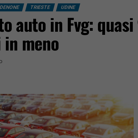
DENONE
TRIESTE
UDINE
to auto in Fvg: quasi
i in meno
co