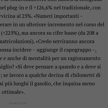
nel plug-in e il +126,6% nel tradizionale, con
vvicina al 25%. «Numeri importanti –
erare in un ulteriore incremento nel corso del
o (+225%), ma ancora su cifre basse (da 208 a
immatricolazioni). «Credo serviranno ancora
 possa incidere – aggiunge il capogruppo –,
ure e anche di mentalità per un ragionamento
iglio? «Si deve pensare a quando e a dove si
le; se lavoro a qualche decina di chilometri di
rsi più lunghi il gasolio, che inquina meno
a ottimale».