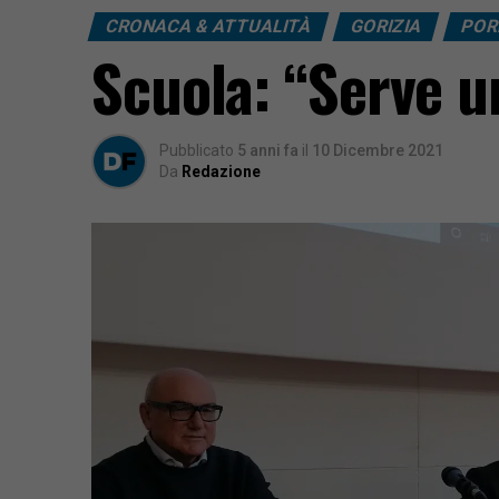
CRONACA & ATTUALITÀ
GORIZIA
POR
Scuola: “Serve u
Pubblicato
5 anni fa
il
10 Dicembre 2021
Da
Redazione