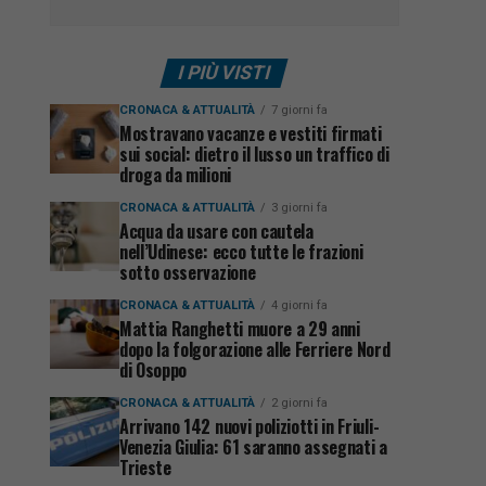
I PIÙ VISTI
CRONACA & ATTUALITÀ
7 giorni fa
Mostravano vacanze e vestiti firmati
sui social: dietro il lusso un traffico di
droga da milioni
CRONACA & ATTUALITÀ
3 giorni fa
Acqua da usare con cautela
nell’Udinese: ecco tutte le frazioni
sotto osservazione
CRONACA & ATTUALITÀ
4 giorni fa
Mattia Ranghetti muore a 29 anni
dopo la folgorazione alle Ferriere Nord
di Osoppo
CRONACA & ATTUALITÀ
2 giorni fa
Arrivano 142 nuovi poliziotti in Friuli-
Venezia Giulia: 61 saranno assegnati a
Trieste