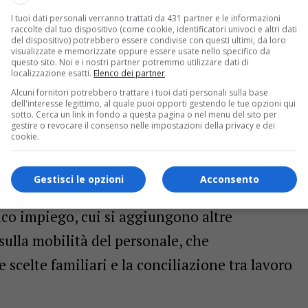
I tuoi dati personali verranno trattati da 431 partner e le informazioni
o – è contrattare, non prendere atto delle
raccolte dal tuo dispositivo (come cookie, identificatori univoci e altri dati
del dispositivo) potrebbero essere condivise con questi ultimi, da loro
. Governi che, dal 2018 a oggi, hanno
visualizzate e memorizzate oppure essere usate nello specifico da
questo sito. Noi e i nostri partner potremmo utilizzare dati di
ste sul contratto: da una richiesta iniziale di
localizzazione esatti.
Elenco dei partner
.
Alcuni fornitori potrebbero trattare i tuoi dati personali sulla base
, siamo scesi agli 85 euro lordi stanziati
dell'interesse legittimo, al quale puoi opporti gestendo le tue opzioni qui
sotto. Cerca un link in fondo a questa pagina o nel menu del sito per
rmati da quella in discussione, che sulla
gestire o revocare il consenso nelle impostazioni della privacy e dei
cookie.
 non l’elemosina di 12 euro battezzata come
nti». Si tratta, per i sindacati, di cifre che
Gestisci le opzioni
Acconsento
50 euro mensili, a parità di titolo di studio, il
lico impiego, cui si aggiungono altre
sulla mobilità del personale, che
celte familiari e la conciliazione tra lavoro