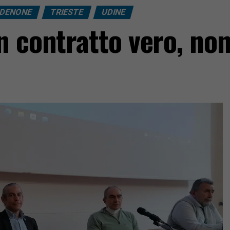
DENONE
TRIESTE
UDINE
n contratto vero, no