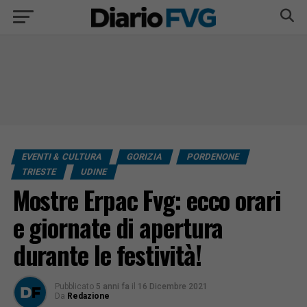
EVENTI & CULTURA
GORIZIA
PORDENONE
TRIESTE
UDINE
Mostre Erpac Fvg: ecco orari
e giornate di apertura
durante le festività!
Pubblicato
5 anni fa
il
16 Dicembre 2021
Da
Redazione