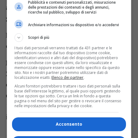
Pubblicità e contenuti personalizzati, misurazione
alle 16, 31 dicembre dalle 10 alle 16, 6
delle prestazioni dei contenuti e degli annunci,
ricerche sul pubblico, sviluppo di servizi
gennaio dalle 10 alle 18.30.
Archiviare informazioni su dispositivo e/o accedervi
Di seguito le aperture delle
altre sedi
Scopri di più
espositive di Erpac FVG
.
I tuoi dati personali verranno trattati da 431 partner e le
informazioni raccolte dal tuo dispositivo (come cookie,
identificatori univoci e altri dati del dispositivo) potrebbero
Museo della Grande Guerra di Gorizia
:
essere condivise con questi ultimi, da loro visualizzate e
memorizzate oppure essere usate nello specifico da questo
24 dicembre dalle 9 alle 13, 25 dicembre
sito. Noi e i nostri partner potremmo utilizzare dati di
localizzazione esatti.
Elenco dei partner
.
chiuso, 26 dicembre dalle 9 alle 19, 31
Alcuni fornitori potrebbero trattare i tuoi dati personali sulla
base dell'interesse legittimo, al quale puoi opporti gestendo
dicembre dalle 9 alle 13, 1° gennaio dalle
le tue opzioni qui sotto. Cerca un link in fondo a questa
pagina o nel menu del sito per gestire o revocare il consenso
13 alle 19, 6 gennaio dalle 9 alle 19;
nelle impostazioni della privacy e dei cookie.
ingresso gratuito fino al 31 dicembre 2021.
Acconsento