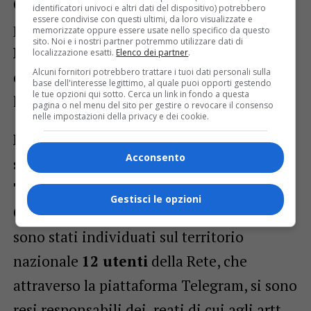
Costante è stato inoltre il
concorso di
identificatori univoci e altri dati del dispositivo) potrebbero
essere condivise con questi ultimi, da loro visualizzate e
personale del Compartimento Polizia
memorizzate oppure essere usate nello specifico da questo
sito. Noi e i nostri partner potremmo utilizzare dati di
Postale Fvg nelle numerose operazioni
localizzazione esatti.
Elenco dei partner
.
Alcuni fornitori potrebbero trattare i tuoi dati personali sulla
di contrasto alla pedopornografia on
base dell'interesse legittimo, al quale puoi opporti gestendo
le tue opzioni qui sotto. Cerca un link in fondo a questa
line
avviate anche da altri.
pagina o nel menu del sito per gestire o revocare il consenso
nelle impostazioni della privacy e dei cookie.
Nell’ambito di altra attività di indagine
Acconsento
sottocopertura,
denominata
“Wild
Telegram – fase finale
” condotta dal
Gestisci le opzioni
Compartimento Polizia Postale di Genova,
sono stati individuati sul territorio
nazionale
12 utenti
della Rete, che
attraverso la piattaforma Telegram, si sono
resi responsabili dei reati di cui agli artt.