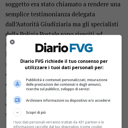
soggetto era stato chiamato a rendere una
semplice testimonianza delegata
dall’Autorità Giudiziaria ma gli specialisti
della Polizia Postale sono riusciti ad
individuare dei file pedopornografici che
l’indagato non aveva fatto in tempo a
Diario FVG richiede il tuo consenso per
nascondere dal proprio smartphone. Da qui
utilizzare i tuoi dati personali per:
è scattata la perquisizione e il
Pubblicità e contenuti personalizzati, misurazione
conseguente arresto in conseguenza del
delle prestazioni dei contenuti e degli annunci,
ricerche sul pubblico, sviluppo di servizi
rinvenimento di migliaia di file illeciti sui
Archiviare informazioni su dispositivo e/o accedervi
dispositivi informatici in uso all’indagato
Scopri di più
stesso.
I tuoi dati personali verranno trattati da 431 partner e le
informazioni raccolte dal tuo dispositivo (come cookie,