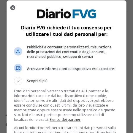
Diario FVG richiede il tuo consenso per
utilizzare i tuoi dati personali per:
Pubblicità e contenuti personalizzati, misurazione
delle prestazioni dei contenuti e degli annunci,
ricerche sul pubblico, sviluppo di servizi
Archiviare informazioni su dispositivo e/o accedervi
Scopri di più
I tuoi dati personali verranno trattati da 431 partner e le
informazioni raccolte dal tuo dispositivo (come cookie,
identificatori univoci e altri dati del dispositivo) potrebbero
essere condivise con questi ultimi, da loro visualizzate e
memorizzate oppure essere usate nello specifico da questo
Al momento rimane incerta la funzione di
sito. Noi e i nostri partner potremmo utilizzare dati di
localizzazione esatti.
Elenco dei partner
.
questa collina di enormi dimensioni,
Alcuni fornitori potrebbero trattare i tuoi dati personali sulla
base dell'interesse legittimo, al quale puoi opporti gestendo