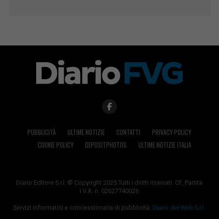
PUBBLICITÀ
ULTIME NOTIZIE
CONTATTI
PRIVACY POLICY
COOKIE POLICY
DEPOSITPHOTOS
ULTIME NOTIZIE ITALIA
Diario Editore S.r.l. © Copyright 2025 Tutti i diritti riservati. CF, Partita
I.V.A. n. 02627740026
Servizi informatici e concessionaria di pubblicità:
Diario del Web S.r.l.