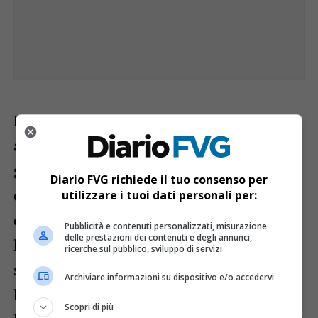
IL PERCORSO.
L’obiettivo originario era
arrivare a Chernobyl, ma lo scoppio della
guerra in Ucraina ha cambiato i piani dei
Diario FVG richiede il tuo consenso per
due avventurieri in Vespa. «Andremo
utilizzare i tuoi dati personali per:
comunque a Est – rimarca Fadelli –
Pubblicità e contenuti personalizzati, misurazione
delle prestazioni dei contenuti e degli annunci,
lambendo i confini dell’Ucraina
ricerche sul pubblico, sviluppo di servizi
spingendoci fino alla Turchia per risalire
Archiviare informazioni su dispositivo e/o accedervi
lungo la Grecia, l’Albania, il Montenegro e
Scopri di più