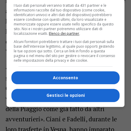
la Bosnia». Il rientro in Italia avverrà, come
I tuoi dati personali verranno trattati da 431 partner e le
annunciato, ili 23 luglio a San Giovanni al
informazioni raccolte dal tuo dispositivo (come cookie,
identificatori univoci e altri dati del dispositivo) potrebbero
essere condivise con questi ultimi, da loro visualizzate e
Natisone, e più nello specifico a Villa De
memorizzate oppure essere usate nello specifico da questo
sito. Noi e i nostri partner potremmo utilizzare dati di
Brandis, dove ad accogliere Ciani e Fadelli
localizzazione esatti.
Elenco dei partner
.
ci saranno tutti i Vespa Club del Friuli
Alcuni fornitori potrebbero trattare i tuoi dati personali sulla
base dell'interesse legittimo, al quale puoi opporti gestendo
Venezia Giulia.
le tue opzioni qui sotto. Cerca un link in fondo a questa
pagina o nel menu del sito per gestire o revocare il consenso
nelle impostazioni della privacy e dei cookie.
«La nostra avventura sta riscuotendo
sempre maggiore interesse – aggiunge
Acconsento
Ciani – e stiamo pensando, al termine del
Gestisci le opzioni
viaggio, di lasciare le nostre Px al museo
della Piaggio come già fatto da altri
avventurieri». Ciani e Fadelli, durante le
loro trasferte in Vespa, hanno imparato