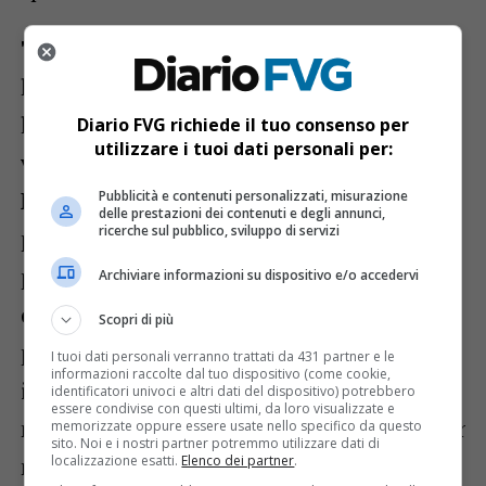
TORNEO DI TIRO ALLA FUNE
– Per chi
hai voglia di raccogliere una sfida o di
lanciarla, per chi ha già una squadra o
Diario FVG richiede il tuo consenso per
utilizzare i tuoi dati personali per:
vuole crearla, questa è l’occasione perfetta.
Non ci sono limiti d’età, né di numero di
Pubblicità e contenuti personalizzati, misurazione
delle prestazioni dei contenuti e degli annunci,
ricerche sul pubblico, sviluppo di servizi
persone, non servono esperienze
pregresse. Le squadre devono essere
Archiviare informazioni su dispositivo e/o accedervi
composte da un totale di 400kg ciascuna. È
Scopri di più
possibile iscrivere la propria squadra entro
I tuoi dati personali verranno trattati da 431 partner e le
informazioni raccolte dal tuo dispositivo (come cookie,
il lunedì precedente alla festa con una
identificatori univoci e altri dati del dispositivo) potrebbero
essere condivise con questi ultimi, da loro visualizzate e
mail a
iscrizioni.tiroallafune@gmail.com
ind
memorizzate oppure essere usate nello specifico da questo
sito. Noi e i nostri partner potremmo utilizzare dati di
localizzazione esatti.
Elenco dei partner
.
nome della squadra; paese o frazione o