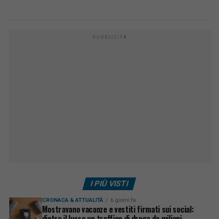
PUBBLICITÀ
I PIÙ VISTI
CRONACA & ATTUALITÀ
6 giorni fa
Mostravano vacanze e vestiti firmati sui social:
dietro il lusso un traffico di droga da milioni