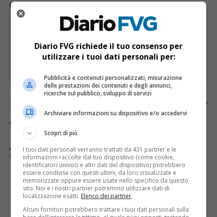
medico del Soccorso alpino.
Rimani aggiornato seguendoci su Google
News!
Diario FVG richiede il tuo consenso per
utilizzare i tuoi dati personali per:
SEGUICI
Pubblicità e contenuti personalizzati, misurazione
delle prestazioni dei contenuti e degli annunci,
ricerche sul pubblico, sviluppo di servizi
Continua a leggere le notizie di
Diario FVG
e
Archiviare informazioni su dispositivo e/o accedervi
segui la nostra
pagina Facebook
Scopri di più
ARGOMENTI CORRELATI:
SOCCORSO ALPINO
I tuoi dati personali verranno trattati da 431 partner e le
UOMO DISPERSO
VERZEGNIS
informazioni raccolte dal tuo dispositivo (come cookie,
identificatori univoci e altri dati del dispositivo) potrebbero
essere condivise con questi ultimi, da loro visualizzate e
memorizzate oppure essere usate nello specifico da questo
CLICCA PER COMMENTARE
sito. Noi e i nostri partner potremmo utilizzare dati di
localizzazione esatti.
Elenco dei partner
.
Alcuni fornitori potrebbero trattare i tuoi dati personali sulla