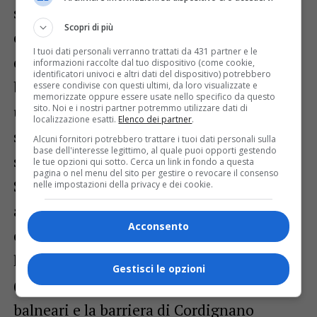
sono stati 2 miliardi 600 milioni i
Scopri di più
chilometri percorsi dai veicoli. In positivo
I tuoi dati personali verranno trattati da 431 partner e le
quasi tutti i caselli autostradali con la
informazioni raccolte dal tuo dispositivo (come cookie,
identificatori univoci e altri dati del dispositivo) potrebbero
barriera di Trieste Lisert che ha realizzato
essere condivise con questi ultimi, da loro visualizzate e
memorizzate oppure essere usate nello specifico da questo
sito. Noi e i nostri partner potremmo utilizzare dati di
un +5,36% rispetto al 2022 a cui si deve
localizzazione esatti.
Elenco dei partner
.
sommare il 2,02% di Villesse (barriera
Alcuni fornitori potrebbero trattare i tuoi dati personali sulla
base dell'interesse legittimo, al quale puoi opporti gestendo
sempre più utilizzata come bypass per la
le tue opzioni qui sotto. Cerca un link in fondo a questa
pagina o nel menu del sito per gestire o revocare il consenso
Slovenia nel periodo estivo). Traffico in
nelle impostazioni della privacy e dei cookie.
aumento anche a Udine Sud (+ 7,19%) per
Acconsento
chi è diretto al capoluogo friulano o verso
le località della montagna; San Donà
Gestisci le opzioni
(3,48%) e Latisana (+1,55%) per le località
balneari e la barriera di Cordignano