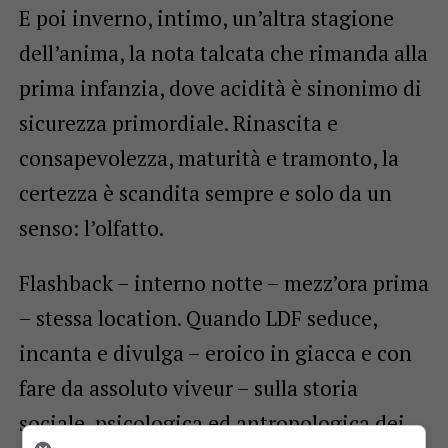
E poi inverno, intimo, un’altra stagione
dell’anima, la nota talcata che rimanda alla
prima infanzia, dove acidità è sinonimo di
sicurezza primordiale. Rinascita e
consapevolezza, maturità e tramonto, la
certezza è scandita sempre e solo da un
senso: l’olfatto.
Flashback – interno notte – mezz’ora prima
– stessa location. Quando LDF seduce,
incanta e divulga – eroico in giacca e con
fare da assoluto viveur – sulla storia
sociale, psicologica ed antropologica dei