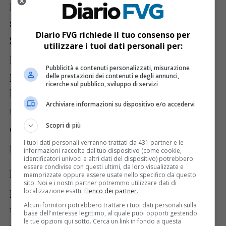
profumi, mai stucchevole o scolastico,
sempre magnetico ed accattivante.
Diario FVG richiede il tuo consenso per
Spiegherà, nell’intro, l’analogia teorica
utilizzare i tuoi dati personali per:
prima e pratica poi, tra il mondo della
Pubblicità e contenuti personalizzati, misurazione
profumeria e quello della musica. Laddove
delle prestazioni dei contenuti e degli annunci,
ricerche sul pubblico, sviluppo di servizi
la miscela è una composizione, la bilancia
Archiviare informazioni su dispositivo e/o accedervi
una sorta di spartito, le boccette con le
Scopri di più
essenze note e il m.o profumiere un vero e
I tuoi dati personali verranno trattati da 431 partner e le
proprio demiurgo.
informazioni raccolte dal tuo dispositivo (come cookie,
identificatori univoci e altri dati del dispositivo) potrebbero
essere condivise con questi ultimi, da loro visualizzate e
E, proprio come la musica, che la
memorizzate oppure essere usate nello specifico da questo
sito. Noi e i nostri partner potremmo utilizzare dati di
profumeria è un’arte invisibile, e parte da
localizzazione esatti.
Elenco dei partner
.
Alcuni fornitori potrebbero trattare i tuoi dati personali sulla
un teorema inscalfibile e primordiale: la
base dell'interesse legittimo, al quale puoi opporti gestendo
le tue opzioni qui sotto. Cerca un link in fondo a questa