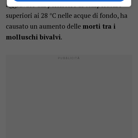
aggravato dal persistere di temperature
superiori ai 28 °C nelle acque di fondo, ha
causato un aumento delle
morti tra i
molluschi bivalvi
.