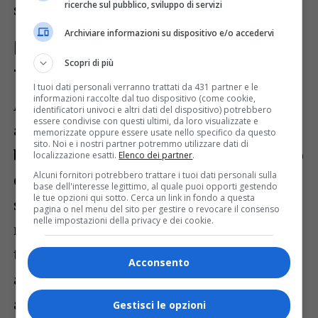
ricerche sul pubblico, sviluppo di servizi
sopravvivenza.
Archiviare informazioni su dispositivo e/o accedervi
Il ruolo del granchio blu e delle alte
Scopri di più
temperature
I tuoi dati personali verranno trattati da 431 partner e le
informazioni raccolte dal tuo dispositivo (come cookie,
A peggiorare ulteriormente la situazione è
identificatori univoci e altri dati del dispositivo) potrebbero
essere condivise con questi ultimi, da loro visualizzate e
anche la presenza invasiva del
granchio
memorizzate oppure essere usate nello specifico da questo
sito. Noi e i nostri partner potremmo utilizzare dati di
blu
, specie aliena che minaccia l’equilibrio
localizzazione esatti.
Elenco dei partner
.
Alcuni fornitori potrebbero trattare i tuoi dati personali sulla
dell’ecosistema marino locale. La crisi è
base dell'interesse legittimo, al quale puoi opporti gestendo
le tue opzioni qui sotto. Cerca un link in fondo a questa
stata acuita dall’evento alluvionale del
pagina o nel menu del sito per gestire o revocare il consenso
nelle impostazioni della privacy e dei cookie.
maggio 2024, che ha innalzato la
temperatura dell’acqua marina, con un
Acconsento
aumento medio di 1,5 °C negli ultimi 40
anni. Tale innalzamento termico,
Gestisci le opzioni