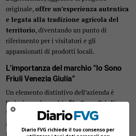
originale,
offre un’esperienza autentica
e legata alla tradizione agricola del
territorio
, diventando un punto di
riferimento per i visitatori e gli
appassionati di prodotti locali.
L’importanza del marchio “Io Sono
Friuli Venezia Giulia”
Un elemento distintivo dell’azienda è
l’adesione al marchio
“Io Sono Friuli
Venezia Giulia”
, sinonimo di
sostenibilità e autenticità. Secondo
Diario FVG richiede il tuo consenso per
l’assessore Zannier, questo marchio