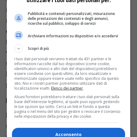
utilizzare i tuoi dati personali per:
rappresenta non solo un territorio unico,
Pubblicità e contenuti personalizzati, misurazione
ma anche una filiera rispettosa
delle prestazioni dei contenuti e degli annunci,
ricerche sul pubblico, sviluppo di servizi
dell’ambiente e delle comunità locali. La
Archiviare informazioni su dispositivo e/o accedervi
famiglia Bernecich, fornendo frutta e
Scopri di più
verdura ai mercati locali, dimostra come
I tuoi dati personali verranno trattati da 431 partner e le
sia possibile valorizzare le risorse del
informazioni raccolte dal tuo dispositivo (come cookie,
identificatori univoci e altri dati del dispositivo) potrebbero
Friuli-Venezia Giulia nel rispetto di
essere condivise con questi ultimi, da loro visualizzate e
memorizzate oppure essere usate nello specifico da questo
principi sostenibili.
sito. Noi e i nostri partner potremmo utilizzare dati di
localizzazione esatti.
Elenco dei partner
.
Alcuni fornitori potrebbero trattare i tuoi dati personali sulla
Una nuova meta turistica
base dell'interesse legittimo, al quale puoi opporti gestendo
le tue opzioni qui sotto. Cerca un link in fondo a questa
pagina o nel menu del sito per gestire o revocare il consenso
L’agriturismo “Alle Trincee” non è solo un
nelle impostazioni della privacy e dei cookie.
simbolo di eccellenza agricola, ma anche
Acconsento
una nuova attrazione turistica. Situato in