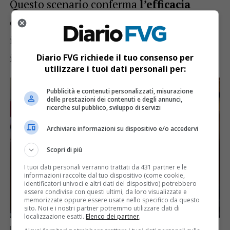
Questo scenario conferma
l’efficacia
della riorganizzazione
e degli
investimenti stanziati per rafforzare tutto
il Sistema Salute regionale
.
Diario FVG richiede il tuo consenso per
utilizzare i tuoi dati personali per:
Pubblicità e contenuti personalizzati, misurazione
delle prestazioni dei contenuti e degli annunci,
ricerche sul pubblico, sviluppo di servizi
Archiviare informazioni su dispositivo e/o accedervi
Scopri di più
I tuoi dati personali verranno trattati da 431 partner e le
informazioni raccolte dal tuo dispositivo (come cookie,
identificatori univoci e altri dati del dispositivo) potrebbero
essere condivise con questi ultimi, da loro visualizzate e
memorizzate oppure essere usate nello specifico da questo
sito. Noi e i nostri partner potremmo utilizzare dati di
localizzazione esatti.
Elenco dei partner
.
L’assessore regionale alla Salute Riccardo Riccardi