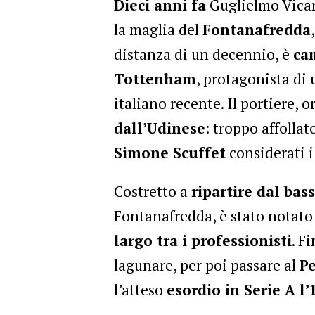
Dieci anni fa
Guglielmo Vicar
la maglia del
Fontanafredda
distanza di un decennio, è
ca
Tottenham
, protagonista di 
italiano recente. Il portiere, o
dall’Udinese
: troppo affollat
Simone Scuffet
considerati i 
Costretto a
ripartire dal bas
Fontanafredda, è stato notato
largo tra i professionisti
. F
lagunare, per poi passare al
P
l’atteso
esordio in Serie A l’