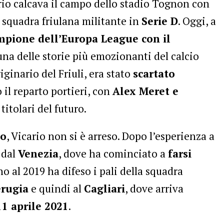
io calcava il campo dello stadio Tognon con
, squadra friulana militante in
Serie D
. Oggi, a
mpione dell’Europa League con il
una delle storie più emozionanti del calcio
riginario del Friuli, era stato
scartato
o il reparto portieri, con
Alex Meret e
titolari del futuro.
so
, Vicario non si è arreso. Dopo l’esperienza a
 dal
Venezia
, dove ha cominciato a
farsi
ino al 2019 ha difeso i pali della squadra
erugia
e quindi al
Cagliari
, dove arriva
11 aprile 2021
.