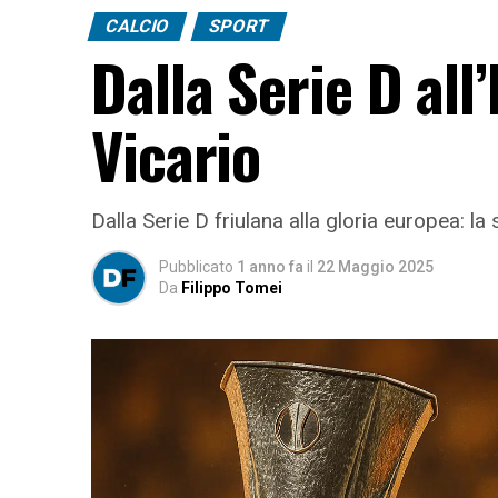
CALCIO
SPORT
Dalla Serie D all
Vicario
Dalla Serie D friulana alla gloria europea: l
Pubblicato
1 anno fa
il
22 Maggio 2025
Da
Filippo Tomei