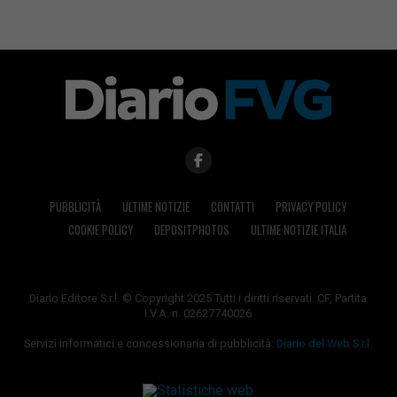
PUBBLICITÀ
ULTIME NOTIZIE
CONTATTI
PRIVACY POLICY
COOKIE POLICY
DEPOSITPHOTOS
ULTIME NOTIZIE ITALIA
Diario Editore S.r.l. © Copyright 2025 Tutti i diritti riservati. CF, Partita
I.V.A. n. 02627740026
Servizi informatici e concessionaria di pubblicità:
Diario del Web S.r.l.