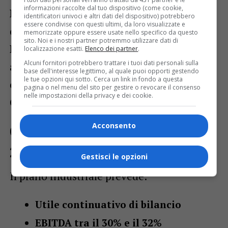
informazioni raccolte dal tuo dispositivo (come cookie,
Expo
,
Sea Summit – Barcolana
,
Fiera
identificatori univoci e altri dati del dispositivo) potrebbero
essere condivise con questi ultimi, da loro visualizzate e
delle Professioni
e
Conferenza delle
memorizzate oppure essere usate nello specifico da questo
sito. Noi e i nostri partner potremmo utilizzare dati di
Regioni Italiane – Selecting Italy
. In
localizzazione esatti.
Elenco dei partner
.
Alcuni fornitori potrebbero trattare i tuoi dati personali sulla
apertura d’anno, già grande successo per
base dell'interesse legittimo, al quale puoi opporti gestendo
le tue opzioni qui sotto. Cerca un link in fondo a questa
eventi come
Parole_Ostili
e
Olio
pagina o nel menu del sito per gestire o revocare il consenso
nelle impostazioni della privacy e dei cookie.
Capitale
.
Acconsento
Obiettivi strategici per il triennio
2025–2027
Gestisci le opzioni
Il piano industriale prevede:
Utile continuativo di bilancio
EBITDA tra il 30% e il 32%