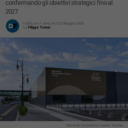
confermando gli obiettivi strategici fino al
2027
Pubblicato
1 anno fa
il
22 Maggio 2025
Da
Filippo Tomei
Generali Convention Center Trieste