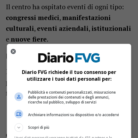
Il centro ha ospitato eventi di ogni tipo:
congressi medici
,
manifestazioni
culturali
,
eventi aziendali
,
istituzionali
e
nuove fiere
.
Un 2025 ricco di eventi e novità
Il
calendario 2025 si preannuncia tra i
Diario FVG richiede il tuo consenso per
utilizzare i tuoi dati personali per:
più intensi mai registrati
. Tra le
novità
figurano:
Pubblicità e contenuti personalizzati, misurazione
delle prestazioni dei contenuti e degli annunci,
ricerche sul pubblico, sviluppo di servizi
Birra Expo
(31 maggio – 2 giugno)
Archiviare informazioni su dispositivo e/o accedervi
Festival del Fitness
(13 settembre)
Scopri di più
Confermati eventi di punta come
Tattoo
I tuoi dati personali verranno trattati da 431 partner e le