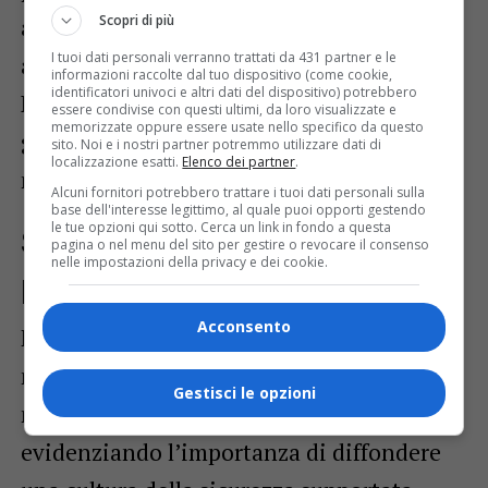
Scopri di più
approccio simile è in fase di sviluppo
I tuoi dati personali verranno trattati da 431 partner e le
anche con Brasile e Argentina, con la
informazioni raccolte dal tuo dispositivo (come cookie,
identificatori univoci e altri dati del dispositivo) potrebbero
Regione pronta a investire risorse per
essere condivise con questi ultimi, da loro visualizzate e
memorizzate oppure essere usate nello specifico da questo
garantire un’immigrazione “governata e
sito. Noi e i nostri partner potremmo utilizzare dati di
localizzazione esatti.
Elenco dei partner
.
non subita”.
Alcuni fornitori potrebbero trattare i tuoi dati personali sulla
base dell'interesse legittimo, al quale puoi opporti gestendo
le tue opzioni qui sotto. Cerca un link in fondo a questa
Sicurezza sul lavoro: un’altra
pagina o nel menu del sito per gestire o revocare il consenso
nelle impostazioni della privacy e dei cookie.
priorità
Acconsento
Fedriga ha inoltre posto l’accento sulla
necessità di intensificare gli sforzi in
Gestisci le opzioni
materia di
sicurezza sul lavoro
,
evidenziando l’importanza di diffondere