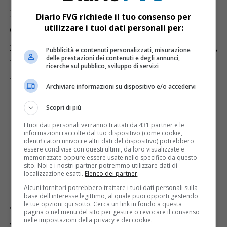
prossima manovra di assestamento
,
Diario FVG richiede il tuo consenso per
con l’obiettivo di
mitigare gli effetti
utilizzare i tuoi dati personali per:
negativi
della chiusura dell’H4. Tra queste,
Pubblicità e contenuti personalizzati, misurazione
delle prestazioni dei contenuti e degli annunci,
l’assessore Amirante ha annunciato
ricerche sul pubblico, sviluppo di servizi
l’intenzione di:
Archiviare informazioni su dispositivo e/o accedervi
Scopri di più
Rendere gratuiti i servizi offerti da
Sdag
all’Interporto di Gorizia;
I tuoi dati personali verranno trattati da 431 partner e le
informazioni raccolte dal tuo dispositivo (come cookie,
Copertura regionale dei costi del
identificatori univoci e altri dati del dispositivo) potrebbero
essere condivise con questi ultimi, da loro visualizzate e
pedaggio del Lisert
, per favorire
memorizzate oppure essere usate nello specifico da questo
sito. Noi e i nostri partner potremmo utilizzare dati di
l’uscita a Villesse e agevolare il traffico
localizzazione esatti.
Elenco dei partner
.
verso Gorizia.
Alcuni fornitori potrebbero trattare i tuoi dati personali sulla
base dell'interesse legittimo, al quale puoi opporti gestendo
Sdoganamenti più rapidi e
le tue opzioni qui sotto. Cerca un link in fondo a questa
pagina o nel menu del sito per gestire o revocare il consenso
nelle impostazioni della privacy e dei cookie.
tecnologie anti-ingorgo