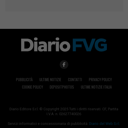
PUBBLICITÀ
ULTIME NOTIZIE
CONTATTI
PRIVACY POLICY
COOKIE POLICY
DEPOSITPHOTOS
ULTIME NOTIZIE ITALIA
Diario Editore S.r.l. © Copyright 2025 Tutti i diritti riservati. CF, Partita
I.V.A. n. 02627740026
Servizi informatici e concessionaria di pubblicità:
Diario del Web S.r.l.