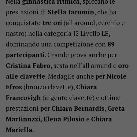
Nella
ginnastica ritmica
, spiccano le
prestazioni di
Stella Iacumin
, che ha
conquistato
tre ori
(all around, cerchio e
nastro) nella categoria J2 Livello LE,
dominando una competizione con
89
partecipanti
. Grande prova anche per
Cristina Fabro
, sesta nell’all around e
oro
alle clavette
. Medaglie anche per
Nicole
Efros
(bronzo clavette),
Chiara
Francovigh
(argento clavette) e ottime
prestazioni per
Chiara Bernardis
,
Greta
Martinuzzi
,
Elena Pilosio
e
Chiara
Mariella
.