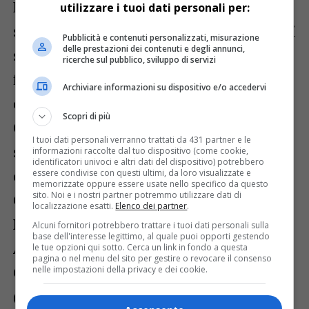
La
ginnastica artistica femminile
ha
utilizzare i tuoi dati personali per:
schierato
34 atlete
, con risultati eccellenti
Pubblicità e contenuti personalizzati, misurazione
delle prestazioni dei contenuti e degli annunci,
sia a squadre sia a livello individuale. La
ricerche sul pubblico, sviluppo di servizi
formazione Allieve LD Avanzato ha
Archiviare informazioni su dispositivo e/o accedervi
conquistato il
bronzo
con
Moreale,
Scopri di più
Capula, Oleotto e Velasquez
. Quinta la
I tuoi dati personali verranno trattati da 431 partner e le
squadra LB Avanzato Junior/Senior. Nei
informazioni raccolte dal tuo dispositivo (come cookie,
identificatori univoci e altri dati del dispositivo) potrebbero
concorsi individuali si distinguono
essere condivise con questi ultimi, da loro visualizzate e
memorizzate oppure essere usate nello specifico da questo
sito. Noi e i nostri partner potremmo utilizzare dati di
Ginevra Schiavon
(argento LC Base),
localizzazione esatti.
Elenco dei partner
.
Matilde Pascolini
(quinta LD Base),
Alcuni fornitori potrebbero trattare i tuoi dati personali sulla
base dell'interesse legittimo, al quale puoi opporti gestendo
Amelia Sgobino
(oro Allieve 2),
Sofia
le tue opzioni qui sotto. Cerca un link in fondo a questa
pagina o nel menu del sito per gestire o revocare il consenso
Gelsomino
(argento),
Elisabeth Morini
nelle impostazioni della privacy e dei cookie.
(argento),
Aurora Dreossi
(quarta LC