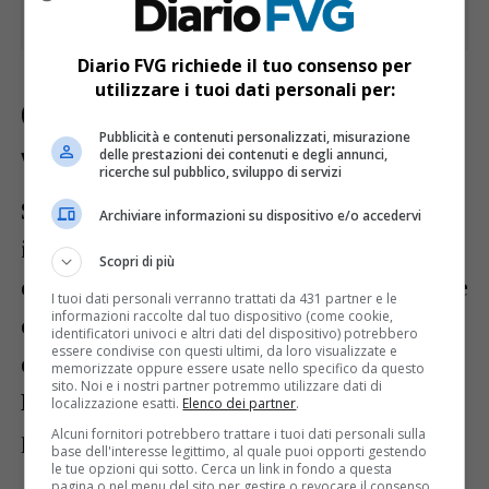
Diario FVG richiede il tuo consenso per
utilizzare i tuoi dati personali per:
Controlli e limitazioni alla
Pubblicità e contenuti personalizzati, misurazione
viabilità
delle prestazioni dei contenuti e degli annunci,
ricerche sul pubblico, sviluppo di servizi
Saranno istituiti
blocchi stradali
che
Archiviare informazioni su dispositivo e/o accedervi
impediranno l’accesso alle vie di
Scopri di più
collegamento con lo stadio, mentre tutte le
I tuoi dati personali verranno trattati da 431 partner e le
informazioni raccolte dal tuo dispositivo (come cookie,
operazioni saranno supportate da forze
identificatori univoci e altri dati del dispositivo) potrebbero
essere condivise con questi ultimi, da loro visualizzate e
dell’ordine in assetto antiterrorismo.
memorizzate oppure essere usate nello specifico da questo
sito. Noi e i nostri partner potremmo utilizzare dati di
L’intera area sarà monitorata con droni,
localizzazione esatti.
Elenco dei partner
.
Alcuni fornitori potrebbero trattare i tuoi dati personali sulla
pattuglie e unità cinofile.
base dell'interesse legittimo, al quale puoi opporti gestendo
le tue opzioni qui sotto. Cerca un link in fondo a questa
pagina o nel menu del sito per gestire o revocare il consenso