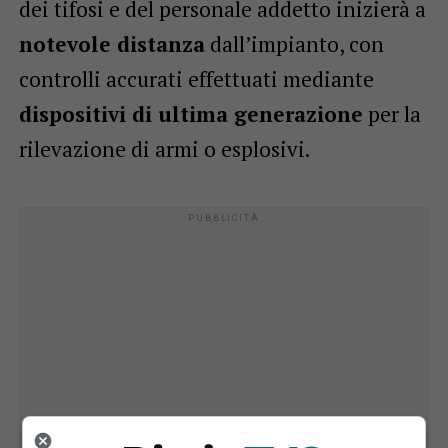
dei tifosi e del personale addetto inizierà a
notevole distanza
dall’impianto, con
controlli accurati effettuati mediante
dispositivi di ultima generazione
per la
rilevazione di armi o esplosivi.