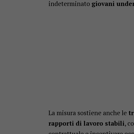
indeterminato
giovani unde
La misura sostiene anche le
t
rapporti di lavoro stabili
, c
contrattuale e incentivare oc