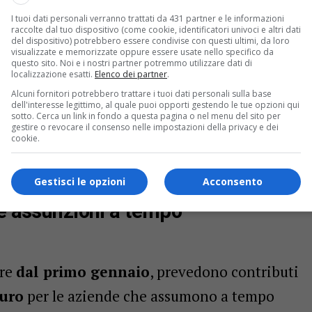
n un progressivo
indebolimento del tessuto
I tuoi dati personali verranno trattati da 431 partner e le informazioni
raccolte dal tuo dispositivo (come cookie, identificatori univoci e altri dati
ocale
, con ricadute dirette sulla competitività
del dispositivo) potrebbero essere condivise con questi ultimi, da loro
visualizzate e memorizzate oppure essere usate nello specifico da
ale.
questo sito. Noi e i nostri partner potremmo utilizzare dati di
localizzazione esatti.
Elenco dei partner
.
Alcuni fornitori potrebbero trattare i tuoi dati personali sulla base
ca, l’amministrazione regionale ha varato un
dell'interesse legittimo, al quale puoi opporti gestendo le tue opzioni qui
sotto. Cerca un link in fondo a questa pagina o nel menu del sito per
to alle imprese
, con l’obiettivo di rafforzare
gestire o revocare il consenso nelle impostazioni della privacy e dei
cookie.
erritorio più attrattivo nella corsa alle
Gestisci le opzioni
Acconsento
le assunzioni a tempo
ore
dal primo gennaio
, prevedono contributi
euro
per le aziende che assumono a tempo