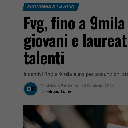
ECONOMIA & LAVORO
Fvg, fino a 9mil
giovani e laureat
talenti
Incentivi fino a 9mila euro per assunzioni st
Pubblicato
5 mesi fa
il
24 Febbraio 2026
Da
Filippo Tomei