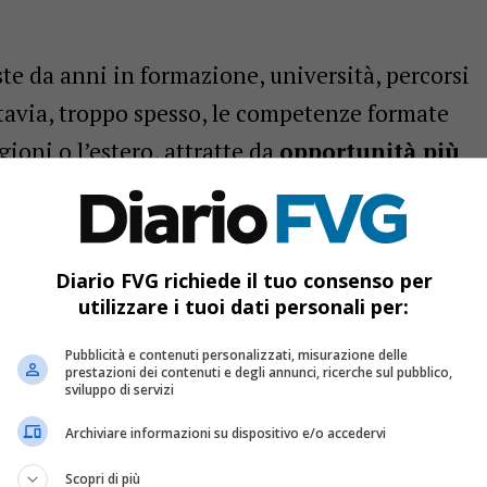
te da anni in formazione, università, percorsi
ttavia, troppo spesso, le competenze formate
gioni o l’estero, attratte da
opportunità più
mpetitivi e carriere più rapide
.
Diario FVG richiede il tuo consenso per
utilizzare i tuoi dati personali per:
r i corsi IFTS gratuiti
Pubblicità e contenuti personalizzati, misurazione delle
prestazioni dei contenuti e degli annunci, ricerche sul pubblico,
r rinnovare i vigneti: via libera dalla Giunta regionale
sviluppo di servizi
i rapporti: nuovo asse culturale nel nome di Tina Modotti
Archiviare informazioni su dispositivo e/o accedervi
Scopri di più