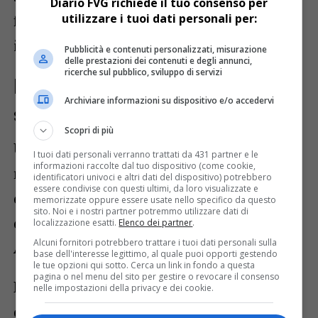
Diario FVG richiede il tuo consenso per
utilizzare i tuoi dati personali per:
favorevoli per chi sceglie di lavorare e
investire in Friuli-Venezia Giulia.
Pubblicità e contenuti personalizzati, misurazione
delle prestazioni dei contenuti e degli annunci,
ricerche sul pubblico, sviluppo di servizi
Focus su Stem e alta
Archiviare informazioni su dispositivo e/o accedervi
specializzazione
Scopri di più
Un capitolo strategico del provvedimento
I tuoi dati personali verranno trattati da 431 partner e le
informazioni raccolte dal tuo dispositivo (come cookie,
riguarda le
professionalità ad alta
identificatori univoci e altri dati del dispositivo) potrebbero
essere condivise con questi ultimi, da loro visualizzate e
qualificazione
, in particolare
laureati in
memorizzate oppure essere usate nello specifico da questo
sito. Noi e i nostri partner potremmo utilizzare dati di
discipline Stem e diplomati Its
localizzazione esatti.
Elenco dei partner
.
Alcuni fornitori potrebbero trattare i tuoi dati personali sulla
Academy
.
base dell'interesse legittimo, al quale puoi opporti gestendo
le tue opzioni qui sotto. Cerca un link in fondo a questa
pagina o nel menu del sito per gestire o revocare il consenso
La Regione prevede contributi per chi
nelle impostazioni della privacy e dei cookie.
decide di
trasferirsi in Friuli-Venezia