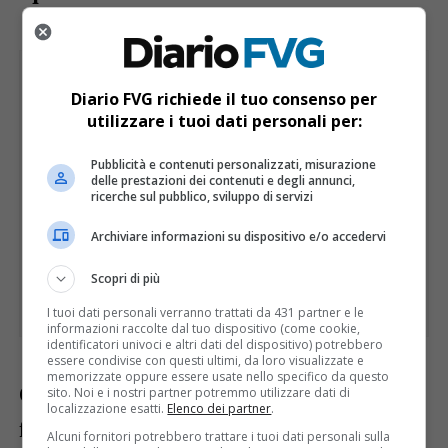
Diario FVG richiede il tuo consenso per
utilizzare i tuoi dati personali per:
Pubblicità e contenuti personalizzati, misurazione
delle prestazioni dei contenuti e degli annunci,
ricerche sul pubblico, sviluppo di servizi
Archiviare informazioni su dispositivo e/o accedervi
Scopri di più
I tuoi dati personali verranno trattati da 431 partner e le
informazioni raccolte dal tuo dispositivo (come cookie,
identificatori univoci e altri dati del dispositivo) potrebbero
essere condivise con questi ultimi, da loro visualizzate e
memorizzate oppure essere usate nello specifico da questo
Coinvolti in questa prima edizione i
sito. Noi e i nostri partner potremmo utilizzare dati di
localizzazione esatti.
Elenco dei partner
.
funzionari del
Comitato regionale per le
Alcuni fornitori potrebbero trattare i tuoi dati personali sulla