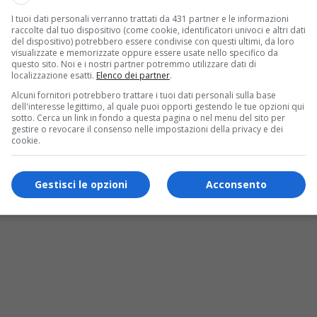
I tuoi dati personali verranno trattati da 431 partner e le informazioni
raccolte dal tuo dispositivo (come cookie, identificatori univoci e altri dati
del dispositivo) potrebbero essere condivise con questi ultimi, da loro
visualizzate e memorizzate oppure essere usate nello specifico da
questo sito. Noi e i nostri partner potremmo utilizzare dati di
enter di Insiel, il modello digitale Fvg fa scuola
localizzazione esatti.
Elenco dei partner
.
Alcuni fornitori potrebbero trattare i tuoi dati personali sulla base
 con soggiorni studio a Malta e Monaco: focus su lingue e
dell'interesse legittimo, al quale puoi opporti gestendo le tue opzioni qui
sotto. Cerca un link in fondo a questa pagina o nel menu del sito per
gestire o revocare il consenso nelle impostazioni della privacy e dei
cookie.
Gestisci le opzioni
Acconsento