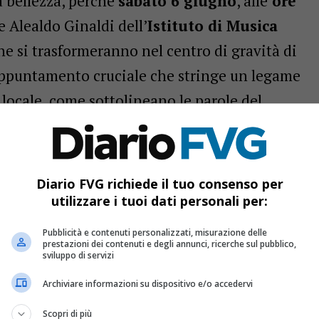
 bellezza, perché
sabato 6 giugno
, alle
ore
 e Alealdo Ginaldi dell’
Istituto di Musica
e si trasformeranno nel centro di gravità di
appuntamento cruciale che stringe un legame
 locale, come sottolineano le parole del
o Razzini
: “con grande piacere anche
e soprattutto all’opera di Massimiliano
iacaria ospitano la Giornata Dannunziana.
Diario FVG richiede il tuo consenso per
, un tassello importante – uno dei tanti nella
utilizzare i tuoi dati personali per:
di – che porta gran lustro non solo a chi
Pubblicità e contenuti personalizzati, misurazione delle
prestazioni dei contenuti e degli annunci, ricerche sul pubblico,
rio. Auspico pertanto che le istituzioni locali
sviluppo di servizi
stengano concretamente la nostra attività
Archiviare informazioni su dispositivo e/o accedervi
Scopri di più