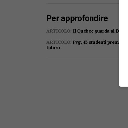
Per approfondire
ARTICOLO:
Il Québec guarda al Data c
ARTICOLO:
Fvg, 43 studenti premiati
futuro