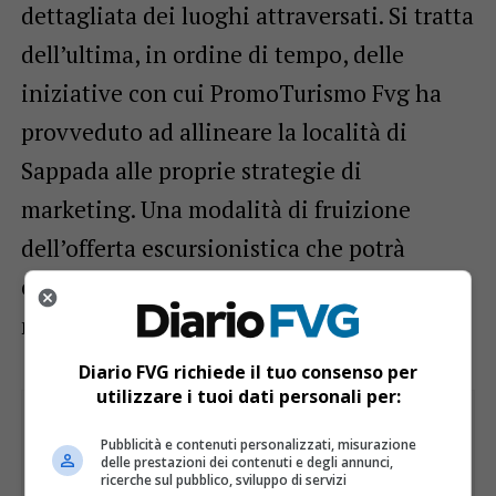
dettagliata dei luoghi attraversati. Si tratta
dell’ultima, in ordine di tempo, delle
iniziative con cui PromoTurismo Fvg ha
provveduto ad allineare la località di
Sappada alle proprie strategie di
marketing. Una modalità di fruizione
dell’offerta escursionistica che potrà
essere estesa anche ad altre località
montane.
Diario FVG richiede il tuo consenso per
utilizzare i tuoi dati personali per:
Pubblicità e contenuti personalizzati, misurazione
delle prestazioni dei contenuti e degli annunci,
ricerche sul pubblico, sviluppo di servizi