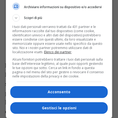
Archiviare informazioni su dispositivo e/o accedervi
Scopri di più
I tuoi dati personali verranno trattati da 431 partner e le
informazioni raccolte dal tuo dispositivo (come cookie,
identificatori univoci e altri dati del dispositivo) potrebbero
essere condivise con questi ultimi, da loro visualizzate e
memorizzate oppure essere usate nello specifico da questo
sito. Noi e i nostri partner potremmo utilizzare dati di
localizzazione esatti.
Elenco dei partner
.
Alcuni fornitori potrebbero trattare i tuoi dati personali sulla
base dell'interesse legittimo, al quale puoi opporti gestendo
Dopo il passaggio formale di Sappada al
le tue opzioni qui sotto. Cerca un link in fondo a questa
pagina o nel menu del sito per gestire o revocare il consenso
Friuli Venezia Giulia, a partire da
nelle impostazioni della privacy e dei cookie.
settembre 2019, la Regione, tramite la
propria agenzia di promozione turistica,
Acconsento
ha sviluppato una serie di iniziative in
Gestisci le opzioni
collaborazione con il Consorzio Sappada