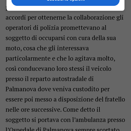
per gli accertamenti del caso. Tra gli
accordi per ottenerne la collaborazione gli
operatori di polizia promettevano al
soggetto di occuparsi con cura della sua
moto, cosa che gli interessava
particolarmente e che lo agitava molto,
così conducevano loro stessi il veicolo
presso il reparto autostradale di
Palmanova dove veniva custodito per
essere poi messo a disposizione del fratello
nelle ore successive. Come detto il
soggetto si portava con l’ambulanza presso
l’Ospedale di Palmanova sempre scortato