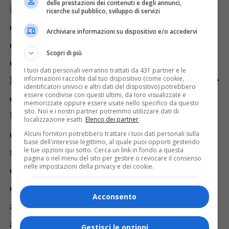
delle prestazioni dei contenuti e degli annunci,
in cui era rimasto coinvolto con ferimento
ricerche sul pubblico, sviluppo di servizi
di diversi operatori di polizia, il personale
Archiviare informazioni su dispositivo e/o accedervi
della Stradale di Udine chiedeva l’ausilio
Scopri di più
del personale della Sottosezione di
I tuoi dati personali verranno trattati da 431 partner e le
Palmanova che accorreva immediatamente
informazioni raccolte dal tuo dispositivo (come cookie,
identificatori univoci e altri dati del dispositivo) potrebbero
essere condivise con questi ultimi, da loro visualizzate e
ed anche del personale della Questura di
memorizzate oppure essere usate nello specifico da questo
sito. Noi e i nostri partner potremmo utilizzare dati di
Udine. Fortunatamente grazie alla capacità
localizzazione esatti.
Elenco dei partner
.
di mediazione del personale operante si
Alcuni fornitori potrebbero trattare i tuoi dati personali sulla
base dell'interesse legittimo, al quale puoi opporti gestendo
riusciva a evitare la colluttazione e
le tue opzioni qui sotto. Cerca un link in fondo a questa
pagina o nel menu del sito per gestire o revocare il consenso
nelle impostazioni della privacy e dei cookie.
qualunque misura coercitiva nei confronti
del soggetto in evidente stato di
Acconsento
alterazione, che accettava essere
accompagnato all’ospedale di Palmanova
Gestisci le opzioni