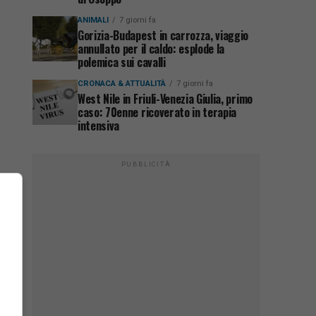
ANIMALI
7 giorni fa
Gorizia-Budapest in carrozza, viaggio
annullato per il caldo: esplode la
polemica sui cavalli
CRONACA & ATTUALITÀ
7 giorni fa
West Nile in Friuli-Venezia Giulia, primo
caso: 70enne ricoverato in terapia
intensiva
PUBBLICITÀ