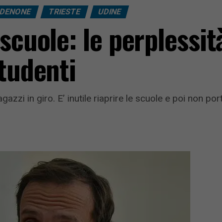
DENONE
TRIESTE
UDINE
scuole: le perplessit
studenti
zzi in giro. E’ inutile riaprire le scuole e poi non port