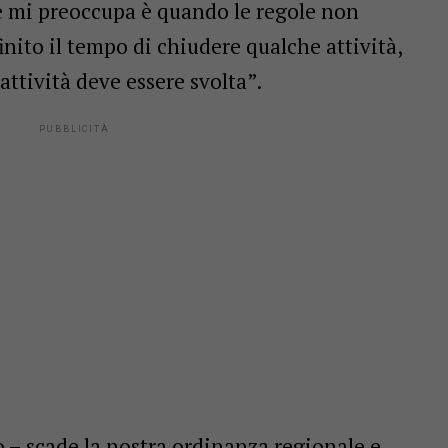
e mi preoccupa è quando le regole non
inito il tempo di chiudere qualche attività,
ttività deve essere svolta”.
o – scade la nostra ordinanza regionale e