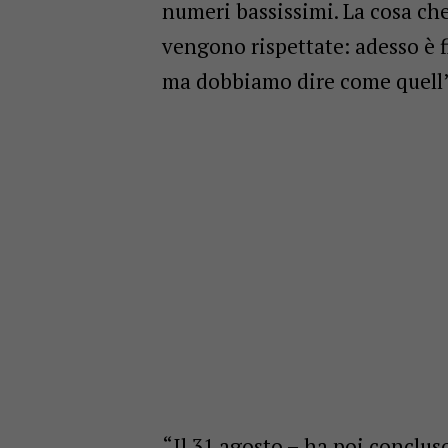
numeri bassissimi. La cosa ch
vengono rispettate: adesso è f
ma dobbiamo dire come quell’a
“Il 31 agosto – ha poi conclus