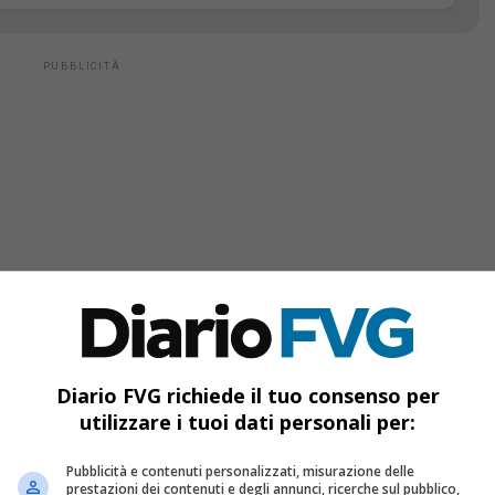
Diario FVG richiede il tuo consenso per
è la parte più delicata. Per noi, anche se non
utilizzare i tuoi dati personali per:
spensabile aprire le scuole, servono però
Pubblicità e contenuti personalizzati, misurazione delle
ma di tutto bisogna tutelare i bambini e la
prestazioni dei contenuti e degli annunci, ricerche sul pubblico,