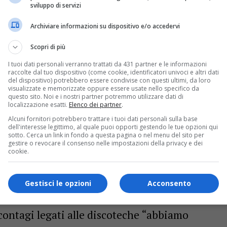
sviluppo di servizi
l presidente del Fvg,
Massimiliano Fedriga
,
Archiviare informazioni su dispositivo e/o accedervi
porti “non ci sono alternative” alla piena
Scopri di più
I tuoi dati personali verranno trattati da 431 partner e le informazioni
raccolte dal tuo dispositivo (come cookie, identificatori univoci e altri dati
, che sia chiaro – ha spiegato – ci mandino
del dispositivo) potrebbero essere condivise con questi ultimi, da loro
visualizzate e memorizzate oppure essere usate nello specifico da
e mezzi e persone per fare il trasporto
questo sito. Noi e i nostri partner potremmo utilizzare dati di
localizzazione esatti.
Elenco dei partner
.
i soldi. Ci servono mezzi e persone per
Alcuni fornitori potrebbero trattare i tuoi dati personali sulla base
dell'interesse legittimo, al quale puoi opporti gestendo le tue opzioni qui
 inutile riaprire le scuole e poi non portarvi i
sotto. Cerca un link in fondo a questa pagina o nel menu del sito per
gestire o revocare il consenso nelle impostazioni della privacy e dei
cookie.
coronavirus in Fvg
, che hanno osservato un
Gestisci le opzioni
Acconsento
edriga ha sottolineato che “la situazione è
 contagi legati alle discoteche “abbiamo