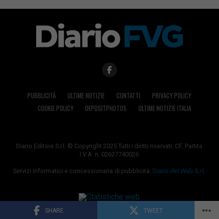
PUBBLICITÀ
ULTIME NOTIZIE
CONTATTI
PRIVACY POLICY
COOKIE POLICY
DEPOSITPHOTOS
ULTIME NOTIZIE ITALIA
Diario Editore S.r.l. © Copyright 2025 Tutti i diritti riservati. CF, Partita
I.V.A. n. 02627740026
Servizi informatici e concessionaria di pubblicità:
Diario del Web S.r.l.
SHARE
TWEET