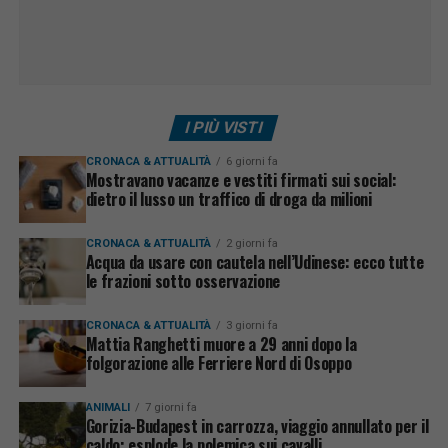
I PIÙ VISTI
CRONACA & ATTUALITÀ
6 giorni fa
Mostravano vacanze e vestiti firmati sui social:
dietro il lusso un traffico di droga da milioni
CRONACA & ATTUALITÀ
2 giorni fa
Acqua da usare con cautela nell’Udinese: ecco tutte
le frazioni sotto osservazione
CRONACA & ATTUALITÀ
3 giorni fa
Mattia Ranghetti muore a 29 anni dopo la
folgorazione alle Ferriere Nord di Osoppo
ANIMALI
7 giorni fa
Gorizia-Budapest in carrozza, viaggio annullato per il
caldo: esplode la polemica sui cavalli