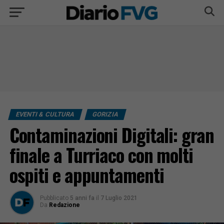
EVENTI & CULTURA
GORIZIA
Contaminazioni Digitali: gran
finale a Turriaco con molti
ospiti e appuntamenti
Pubblicato
5 anni fa
il
7 Luglio 2021
Da
Redazione