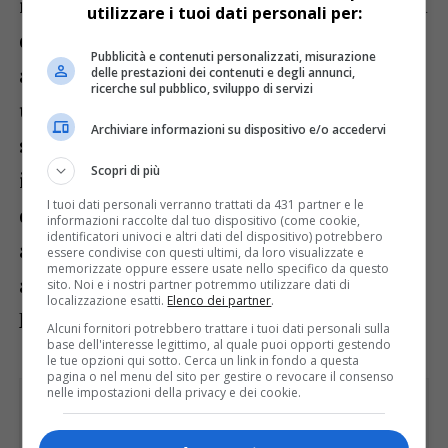
importante raccontare l’assedio e la caduta
utilizzare i tuoi dati personali per:
di Srebrenica. Un appuntamento che sarà
Pubblicità e contenuti personalizzati, misurazione
anticipato (alle 19, in piazzale Faidutti) da
delle prestazioni dei contenuti e degli annunci,
ricerche sul pubblico, sviluppo di servizi
un’altra pièce:
“Soavi parole e dolci
Archiviare informazioni su dispositivo e/o accedervi
sguardi”
una lezione-spettacolo colta e
Scopri di più
intrigante, tra storia e letteratura, nella
I tuoi dati personali verranno trattati da 431 partner e le
quale Andrea del Ben condurrà il pubblico
informazioni raccolte dal tuo dispositivo (come cookie,
identificatori univoci e altri dati del dispositivo) potrebbero
alla scoperta dell’amore ai tempi di Dante,
essere condivise con questi ultimi, da loro visualizzate e
memorizzate oppure essere usate nello specifico da questo
accompagnato dalle letture di Klaus
sito. Noi e i nostri partner potremmo utilizzare dati di
localizzazione esatti.
Elenco dei partner
.
Martini.
Alcuni fornitori potrebbero trattare i tuoi dati personali sulla
base dell'interesse legittimo, al quale puoi opporti gestendo
le tue opzioni qui sotto. Cerca un link in fondo a questa
pagina o nel menu del sito per gestire o revocare il consenso
nelle impostazioni della privacy e dei cookie.