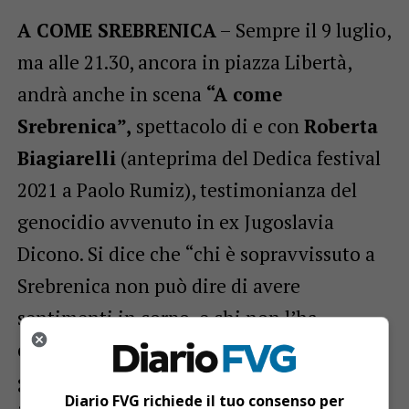
A COME SREBRENICA
– Sempre il 9 luglio,
ma alle 21.30, ancora in piazza Libertà,
andrà anche in scena
“A come
Srebrenica”,
spettacolo di e con
Roberta
Biagiarelli
(anteprima del Dedica festival
2021 a Paolo Rumiz), testimonianza del
genocidio avvenuto in ex Jugoslavia
Dicono. Si dice che “chi è sopravvissuto a
Srebrenica non può dire di avere
sentimenti in corpo, e chi non l’ha
conosciuta non può dire di aver visto la
guerra in Bosnia”: è per questo che è
Diario FVG richiede il tuo consenso per