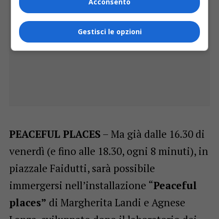
Acconsento
Gestisci le opzioni
PEACEFUL PLACES
– Ma già dalle 16.30 di
venerdì (e fino alle 18.30, ogni 8 minuti), in
piazzale Faidutti, sarà possibile
immergersi nell’installazione “
Peaceful
places”
di Margherita Landi e Agnese