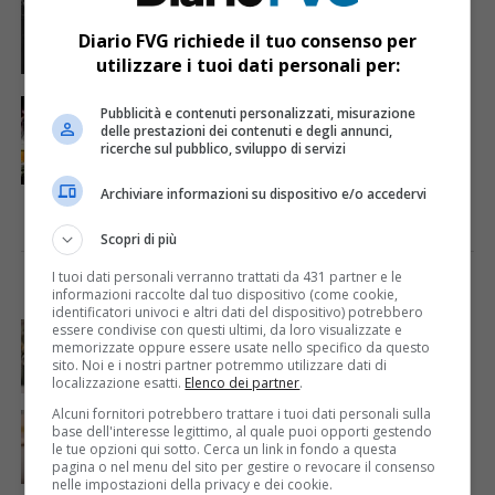
Marongiu chiama Dandy Bestia: in arrivo
una serata da Skianto!
Diario FVG richiede il tuo consenso per
utilizzare i tuoi dati personali per:
GORIZIA
6 anni fa
Pubblicità e contenuti personalizzati, misurazione
L’arte performativa invade Turriaco: arriva
delle prestazioni dei contenuti e degli annunci,
“Contaminazioni digitali”
ricerche sul pubblico, sviluppo di servizi
Archiviare informazioni su dispositivo e/o accedervi
Scopri di più
I tuoi dati personali verranno trattati da 431 partner e le
I PIÙ VISTI
ULTIME NOTIZIE
informazioni raccolte dal tuo dispositivo (come cookie,
identificatori univoci e altri dati del dispositivo) potrebbero
CRONACA & ATTUALITÀ
3 giorni fa
essere condivise con questi ultimi, da loro visualizzate e
Acqua da usare con cautela nell’Udinese: ecco tutte
memorizzate oppure essere usate nello specifico da questo
le frazioni sotto osservazione
sito. Noi e i nostri partner potremmo utilizzare dati di
localizzazione esatti.
Elenco dei partner
.
Alcuni fornitori potrebbero trattare i tuoi dati personali sulla
CRONACA & ATTUALITÀ
4 giorni fa
base dell'interesse legittimo, al quale puoi opporti gestendo
Mattia Ranghetti muore a 29 anni dopo la
le tue opzioni qui sotto. Cerca un link in fondo a questa
folgorazione alle Ferriere Nord di Osoppo
pagina o nel menu del sito per gestire o revocare il consenso
nelle impostazioni della privacy e dei cookie.