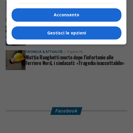
ECONOMIA & LAVORO
4 ore fa
Bollette più leggere nei condomini, nuovo bando FVG
per l’efficientamento energetico
Acconsento
CRONACA & ATTUALITÀ
2 giorni fa
Arrivano 142 nuovi poliziotti in Friuli-Venezia Giulia:
Gestisci le opzioni
61 saranno assegnati a Trieste
CRONACA & ATTUALITÀ
4 giorni fa
Mattia Ranghetti morto dopo l’infortunio alle
Ferriere Nord, i sindacati: «Tragedia inaccettabile»
Facebook