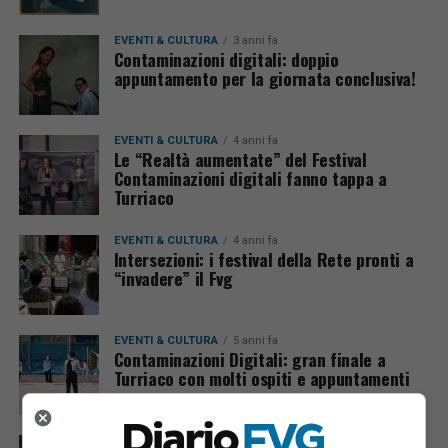
EVENTI & CULTURA
3 anni fa
Contaminazioni digitali: doppio
appuntamento per la giornata conclusiva!
EVENTI & CULTURA
4 anni fa
Le “Realtà aumentate” del Festival
Contaminazioni digitali fanno tappa a
Turriaco
EVENTI & CULTURA
4 anni fa
Intersezioni: i festival della Rete pronti a
“invadere” il Fvg
EVENTI & CULTURA
5 anni fa
Contaminazioni Digitali: gran finale a
Turriaco con molti ospiti e appuntamenti
EVENTI & CULTURA
6 anni fa