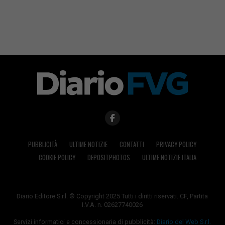
PUBBLICITÀ
ULTIME NOTIZIE
CONTATTI
PRIVACY POLICY
COOKIE POLICY
DEPOSITPHOTOS
ULTIME NOTIZIE ITALIA
Diario Editore S.r.l. © Copyright 2025 Tutti i diritti riservati. CF, Partita
I.V.A. n. 02627740026
Servizi informatici e concessionaria di pubblicità:
Diario del Web S.r.l.