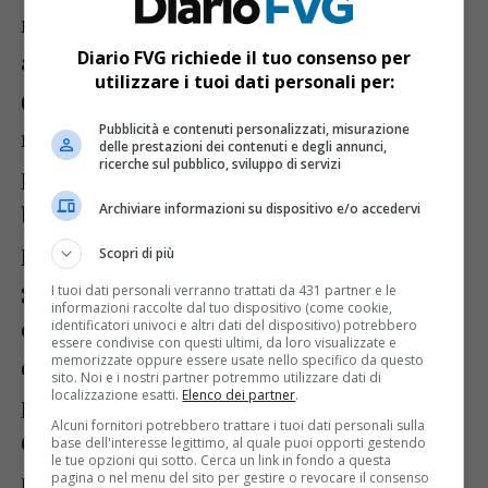
materie plastiche, strumenti e
Diario FVG richiede il tuo consenso per
apparecchiature di misurazione. Importa
utilizzare i tuoi dati personali per:
(per un valore complessivo di 395 milioni
Pubblicità e contenuti personalizzati, misurazione
nel 2020) prodotti della siderurgia,
delle prestazioni dei contenuti e degli annunci,
ricerche sul pubblico, sviluppo di servizi
prodotti di colture agricole, chimici di
Archiviare informazioni su dispositivo e/o accedervi
base e fertilizzanti, prodotti abrasivi, tubi,
profilati, legno tagliato e piallato. Al 1°
Scopri di più
gennaio 2021 in Friuli Venezia Giulia
I tuoi dati personali verranno trattati da 431 partner e le
informazioni raccolte dal tuo dispositivo (come cookie,
erano residenti 5.612 cittadini ucraini, la
identificatori univoci e altri dati del dispositivo) potrebbero
essere condivise con questi ultimi, da loro visualizzate e
memorizzate oppure essere usate nello specifico da questo
quinta nazionalità per incidenza tra la
sito. Noi e i nostri partner potremmo utilizzare dati di
localizzazione esatti.
Elenco dei partner
.
popolazione straniera. L’auspicio di
Alcuni fornitori potrebbero trattare i tuoi dati personali sulla
Confartigianato Fvg è che, conclude il
base dell'interesse legittimo, al quale puoi opporti gestendo
le tue opzioni qui sotto. Cerca un link in fondo a questa
presidente Tilatti, «la diplomazia
pagina o nel menu del sito per gestire o revocare il consenso