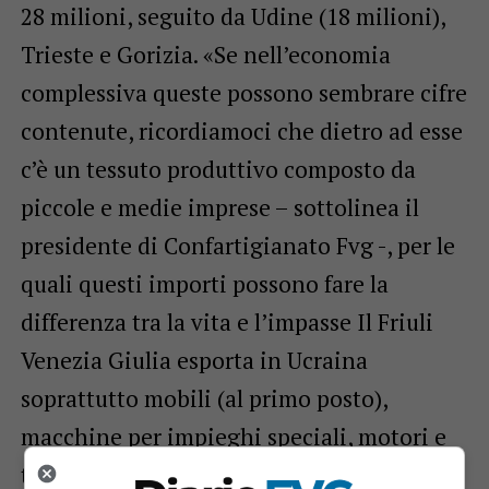
28 milioni, seguito da Udine (18 milioni),
Trieste e Gorizia. «Se nell’economia
complessiva queste possono sembrare cifre
contenute, ricordiamoci che dietro ad esse
c’è un tessuto produttivo composto da
piccole e medie imprese – sottolinea il
presidente di Confartigianato Fvg -, per le
quali questi importi possono fare la
differenza tra la vita e l’impasse Il Friuli
Venezia Giulia esporta in Ucraina
soprattutto mobili (al primo posto),
macchine per impieghi speciali, motori e
trasformatori elettrici, pesce, articoli di