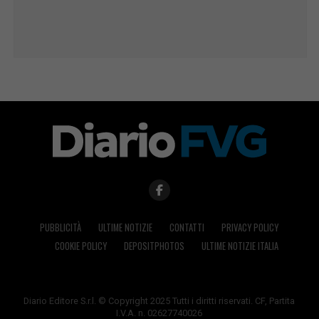
PUBBLICITÀ
ULTIME NOTIZIE
CONTATTI
PRIVACY POLICY
COOKIE POLICY
DEPOSITPHOTOS
ULTIME NOTIZIE ITALIA
Diario Editore S.r.l. © Copyright 2025 Tutti i diritti riservati. CF, Partita
I.V.A. n. 02627740026