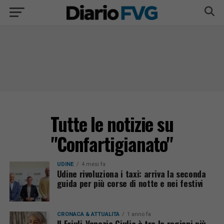
Tutte le notizie su
"Confartigianato"
UDINE
4 mesi fa
Udine rivoluziona i taxi: arriva la seconda
guida per più corse di notte e nei festivi
CRONACA & ATTUALITÀ
1 anno fa
Il Friuli-Venezia Giulia è tra le regioni più