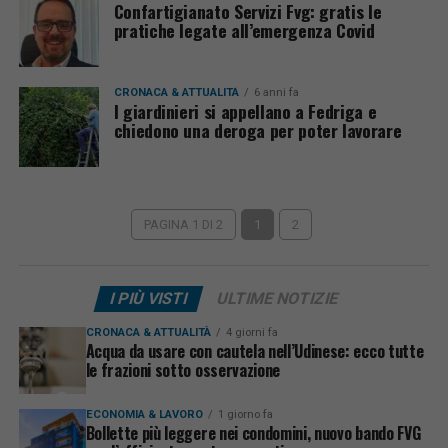
Confartigianato Servizi Fvg: gratis le
pratiche legate all’emergenza Covid
CRONACA & ATTUALITÀ
6 anni fa
I giardinieri si appellano a Fedriga e
chiedono una deroga per poter lavorare
PAGINA 1 DI 2
1
2
I PIÙ VISTI
ULTIME NOTIZIE
CRONACA & ATTUALITÀ
4 giorni fa
Acqua da usare con cautela nell’Udinese: ecco tutte
le frazioni sotto osservazione
ECONOMIA & LAVORO
1 giorno fa
Bollette più leggere nei condomini, nuovo bando FVG