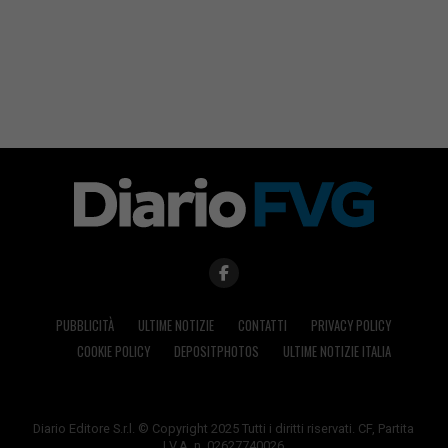
PUBBLICITÀ
ULTIME NOTIZIE
CONTATTI
PRIVACY POLICY
COOKIE POLICY
DEPOSITPHOTOS
ULTIME NOTIZIE ITALIA
Diario Editore S.r.l. © Copyright 2025 Tutti i diritti riservati. CF, Partita
I.V.A. n. 02627740026