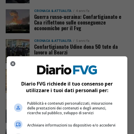
CRONACA & ATTUALITÀ
4 anni fa
Guerra russo-ucraina: Confartigianato e
Cna riflettono sulle conseguenze
economiche per il Fvg
CRONACA & ATTUALITÀ
5 anni fa
Confartigianato Udine dona 50 tute da
lavoro al Bearzi
ECONOMIA & LAVORO
6 anni fa
Si chiude un anno horribilis per il wedding:
cerimonie cancellate al 90%
Diario FVG richiede il tuo consenso per
utilizzare i tuoi dati personali per:
CRONACA & ATTUALITÀ
6 anni fa
Pubblicità e contenuti personalizzati, misurazione
Verso un ritorno in zona gialla per il Fvg:
delle prestazioni dei contenuti e degli annunci,
Tilatti (Confartigianato) invoca prudenza
ricerche sul pubblico, sviluppo di servizi
Archiviare informazioni su dispositivo e/o accedervi
CRONACA & ATTUALITÀ
6 anni fa