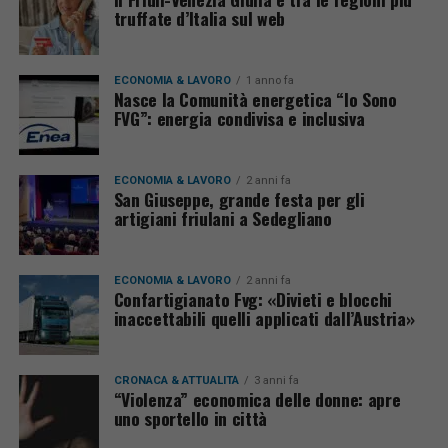
truffate d’Italia sul web
ECONOMIA & LAVORO
1 anno fa
Nasce la Comunità energetica “Io Sono
FVG”: energia condivisa e inclusiva
ECONOMIA & LAVORO
2 anni fa
San Giuseppe, grande festa per gli
artigiani friulani a Sedegliano
ECONOMIA & LAVORO
2 anni fa
Confartigianato Fvg: «Divieti e blocchi
inaccettabili quelli applicati dall’Austria»
CRONACA & ATTUALITÀ
3 anni fa
“Violenza” economica delle donne: apre
uno sportello in città