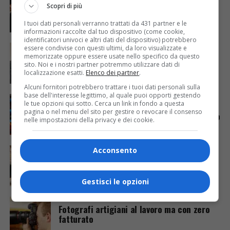
Parrucchieri friulani in rivolta: vietati gli
Scopri di più
spostamenti dei clienti fuori comune
I tuoi dati personali verranno trattati da 431 partner e le
informazioni raccolte dal tuo dispositivo (come cookie,
identificatori univoci e altri dati del dispositivo) potrebbero
CRONACA & ATTUALITÀ
6 anni fa
essere condivise con questi ultimi, da loro visualizzate e
Tilatti, Confartiginato: «Sul Dcpm, il
memorizzate oppure essere usate nello specifico da questo
Governo faccia dietrofront»
sito. Noi e i nostri partner potremmo utilizzare dati di
localizzazione esatti.
Elenco dei partner
.
Alcuni fornitori potrebbero trattare i tuoi dati personali sulla
base dell'interesse legittimo, al quale puoi opporti gestendo
ECONOMIA & LAVORO
6 anni fa
le tue opzioni qui sotto. Cerca un link in fondo a questa
Le categorie non ci stanno, il nuovo Dpcm
pagina o nel menu del sito per gestire o revocare il consenso
così non va: «Così in migliaia sono a rischio
nelle impostazioni della privacy e dei cookie.
chiusura»
ECONOMIA & LAVORO
6 anni fa
Acconsento
Fase 2, le imprese artigiane del Friuli
stimano una perdita di 600 milioni
Gestisci le opzioni
CRONACA & ATTUALITÀ
6 anni fa
Fotografi artigiani al lavoro ma con zero
fatturato