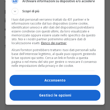
Archiviare informazioni su dispositivo e/o accedervi
Teston, ringraziando Confartigianato per
l’iniziativa – è al servizio del territorio per
Scopri di più
il bene dei giovani e siamo ben contenti
I tuoi dati personali verranno trattati da 431 partner e le
informazioni raccolte dal tuo dispositivo (come cookie,
identificatori univoci e altri dati del dispositivo) potrebbero
di lavorare insieme con altre agenzie del
essere condivise con questi ultimi, da loro visualizzate e
memorizzate oppure essere usate nello specifico da questo
territorio che condividono con noi da
sito. Noi e i nostri partner potremmo utilizzare dati di
localizzazione esatti.
Elenco dei partner
.
tempo gli stessi obiettivi”.
Alcuni fornitori potrebbero trattare i tuoi dati personali sulla
base dell'interesse legittimo, al quale puoi opporti gestendo
le tue opzioni qui sotto. Cerca un link in fondo a questa
pagina o nel menu del sito per gestire o revocare il consenso
nelle impostazioni della privacy e dei cookie.
Acconsento
Gestisci le opzioni