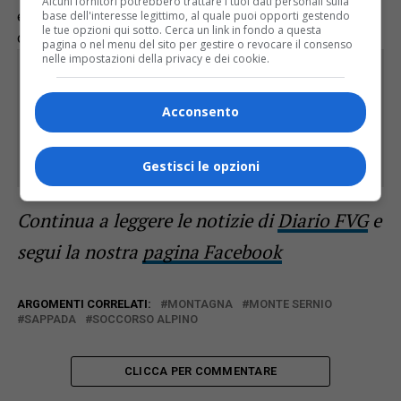
Alcuni fornitori potrebbero trattare i tuoi dati personali sulla
escursione del ferito. Quest’ultimo è poi stato condotto in
base dell'interesse legittimo, al quale puoi opporti gestendo
le tue opzioni qui sotto. Cerca un link in fondo a questa
ospedale in elicottero poco prima delle 15.
pagina o nel menu del sito per gestire o revocare il consenso
nelle impostazioni della privacy e dei cookie.
Rimani aggiornato seguendoci su Google
News!
Acconsento
SEGUICI
Gestisci le opzioni
Continua a leggere le notizie di
Diario FVG
e
segui la nostra
pagina Facebook
ARGOMENTI CORRELATI:
MONTAGNA
MONTE SERNIO
SAPPADA
SOCCORSO ALPINO
CLICCA PER COMMENTARE