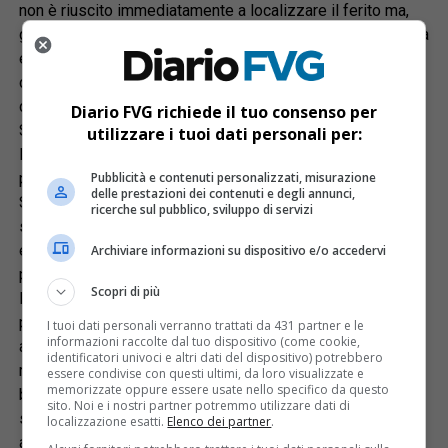
non è riuscito immediatamente a localizzare il ferito ma,
grazie ai successivi scambi tra il capostazione di Sappada
e il compagno dell’infortunato, che ha fornito ulteriori
delucidazioni, ili velivolo è stato poi guidato sull’obiettivo
dopo aver caricato a bordo un tecnico della stazione di
Diario FVG richiede il tuo consenso per
Sappada. L’intervento è in corso.
utilizzare i tuoi dati personali per:
Diversi traumi per l’uomo, al volto e sul corpo, ma non è in
pericolo di vita: il casco lo ha salvato. I tecnici del
Pubblicità e contenuti personalizzati, misurazione
delle prestazioni dei contenuti e degli annunci,
Soccorso alpino a bordo dell’elisoccorso regionale sono
ricerche sul pubblico, sviluppo di servizi
stati sbarcati con il verricello uno alla volta. Il tecnico di
elisoccorso di turno sul velivolo ha attrezzato una sosta e
Archiviare informazioni su dispositivo e/o accedervi
poi con l’aiuto del secondo tecnico e del medico di bordo,
Scopri di più
l’infortunato è stato raggiunto e stabilizzato per essere
poi messo nel sacco a depressione e imbarellato. Con
I tuoi dati personali verranno trattati da 431 partner e le
informazioni raccolte dal tuo dispositivo (come cookie,
accurate e delicate manovre la barella è stata poi
identificatori univoci e altri dati del dispositivo) potrebbero
recuperata in volo assieme al medico e condotta al campo
essere condivise con questi ultimi, da loro visualizzate e
memorizzate oppure essere usate nello specifico da questo
base dove c’era l’ambulanza e dove è stata fatta una
sito. Noi e i nostri partner potremmo utilizzare dati di
seconda valutazione. Con un altro volo è stato imbarcato
localizzazione esatti.
Elenco dei partner
.
anche l’altro soccorritore assieme al compagno di