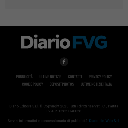
PUBBLICITÀ
ULTIME NOTIZIE
CONTATTI
PRIVACY POLICY
COOKIE POLICY
DEPOSITPHOTOS
ULTIME NOTIZIE ITALIA
Diario Editore S.r.l. © Copyright 2025 Tutti i diritti riservati. CF, Partita
I.V.A. n. 02627740026
Servizi informatici e concessionaria di pubblicità:
Diario del Web S.r.l.