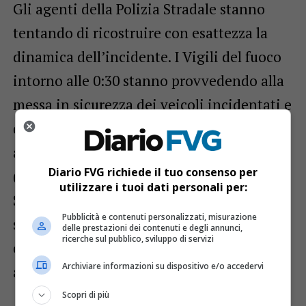
Gli agenti della Polizia Stradale stanno
tentando di ricostruire con esattezza la
dinamica dell’incidente. I Vigili del fuoco
intorno alle 0:30 stanno provvedendo alla
messa in sicurezza dei veicoli incidentati e
dell’area del sinistro. Dopo la chiamata di
aiuto, gli infermieri della centrale Sores
Diario FVG richiede il tuo consenso per
(Sala Operativa Regionale Emergenza
utilizzare i tuoi dati personali per:
Sanitaria) hanno immediatamente inviato
Pubblicità e contenuti personalizzati, misurazione
sul posto l’equipaggio di due ambulanze
delle prestazioni dei contenuti e degli annunci,
ricerche sul pubblico, sviluppo di servizi
con un’automedica. Sul posto sta operando
Archiviare informazioni su dispositivo e/o accedervi
anche personale dell’autostrada.
Scopri di più