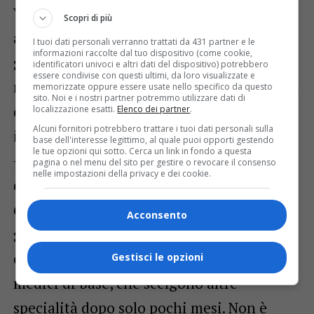
Veneto, dove esistono molti più
Scopri di più
ambulatori organizzati in medicina di
I tuoi dati personali verranno trattati da 431 partner e le
informazioni raccolte dal tuo dispositivo (come cookie,
gruppo a sede unica e in grado di dare
identificatori univoci e altri dati del dispositivo) potrebbero
essere condivise con questi ultimi, da loro visualizzate e
maggiori risposte ai malati. “Una medicina
memorizzate oppure essere usate nello specifico da questo
sito. Noi e i nostri partner potremmo utilizzare dati di
del territorio organizzata con medici,
localizzazione esatti.
Elenco dei partner
.
Alcuni fornitori potrebbero trattare i tuoi dati personali sulla
infermieri e collaboratori – spiega Tiberio
base dell'interesse legittimo, al quale puoi opporti gestendo
le tue opzioni qui sotto. Cerca un link in fondo a questa
– può liberare parte dell’attività clinica
pagina o nel menu del sito per gestire o revocare il consenso
nelle impostazioni della privacy e dei cookie.
degli ospedali. Oggi, purtroppo, oltre il
60% del lavoro dei medici di medicina
Acconsento
generale è burocrazia ed è una situazione
che contribuisce a far scappare i giovani
Gestisci le opzioni
medici di base, che scelgono altre
specialità dopo solo pochi mesi. Non è