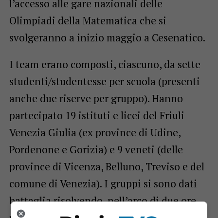
l’accesso alle gare nazionali delle
Olimpiadi della Matematica che si
svolgeranno a inizio maggio a Cesenatico.
I team erano composti, ciascuno, da sette
studenti/studentesse per scuola (presenti
anche due riserve per gruppo). Hanno
partecipato 19 istituti e licei del Friuli
Venezia Giulia (ex province di Udine,
Pordenone e Gorizia) e 9 veneti (delle
province di Vicenza, Belluno, Treviso e del
comune di Venezia). I gruppi si sono dati
battaglia risolvendo, nell’arco di due ore,
una ventina di quesiti di logica, algebra,