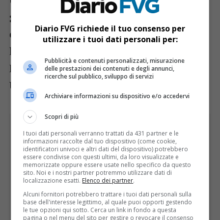
geometria. A conquistare il primo posto
Diario FVG richiede il tuo consenso per
della classifica udinese è stato dunque
utilizzare i tuoi dati personali per:
l’Isis Magrini Marchetti di Gemona del
Pubblicità e contenuti personalizzati, misurazione
Friuli, seguito dal Liceo Copernico di
delle prestazioni dei contenuti e degli annunci,
ricerche sul pubblico, sviluppo di servizi
Udine e dal Liceo Grigoletti di Pordenone.
Archiviare informazioni su dispositivo e/o accedervi
Scopri di più
I tuoi dati personali verranno trattati da 431 partner e le
informazioni raccolte dal tuo dispositivo (come cookie,
identificatori univoci e altri dati del dispositivo) potrebbero
essere condivise con questi ultimi, da loro visualizzate e
memorizzate oppure essere usate nello specifico da questo
sito. Noi e i nostri partner potremmo utilizzare dati di
localizzazione esatti.
Elenco dei partner
.
Alcuni fornitori potrebbero trattare i tuoi dati personali sulla
base dell'interesse legittimo, al quale puoi opporti gestendo
le tue opzioni qui sotto. Cerca un link in fondo a questa
pagina o nel menu del sito per gestire o revocare il consenso