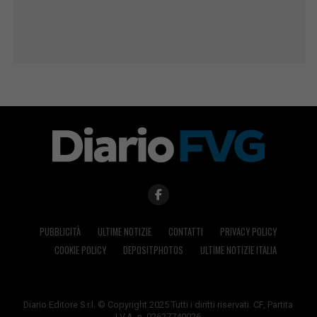
PUBBLICITÀ
ULTIME NOTIZIE
CONTATTI
PRIVACY POLICY
COOKIE POLICY
DEPOSITPHOTOS
ULTIME NOTIZIE ITALIA
Diario Editore S.r.l. © Copyright 2025 Tutti i diritti riservati. CF, Partita
I.V.A. n. 02627740026