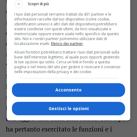
regioni del nord Italia è stata emanata una
Scopri di più
ordinanza del Capo Dipartimento
I tuoi dati personali verranno trattati da 431 partner e le
informazioni raccolte dal tuo dispositivo (come cookie,
nazionale della Protezione civile che ha
identificatori univoci e altri dati del dispositivo) potrebbero
essere condivise con questi ultimi, da loro visualizzate e
dichiarato l’emergenza per la situazione di
memorizzate oppure essere usate nello specifico da questo
sito. Noi e i nostri partner potremmo utilizzare dati di
deficit idrico. L’ordinanza nazionale ha
localizzazione esatti.
Elenco dei partner
.
Alcuni fornitori potrebbero trattare i tuoi dati personali sulla
nominato un Commissario delegato e ha
base dell'interesse legittimo, al quale puoi opporti gestendo
le tue opzioni qui sotto. Cerca un link in fondo a questa
visto l’individuazione di Cafc S.p.A. quale
pagina o nel menu del sito per gestire o revocare il consenso
nelle impostazioni della privacy e dei cookie.
soggetto attuatore con la delega delle
funzioni di stazione appaltante per la
Acconsento
realizzazione degli interventi urgenti per
fronteggiare le conseguenze derivanti
Gestisci le opzioni
dall’aggravarsi della crisi idrica. Cafc S.p.A.
ha pertanto esercitato le funzioni e i