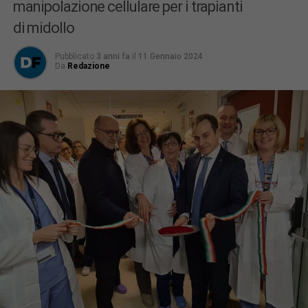
manipolazione cellulare per i trapianti
di midollo
Pubblicato
3 anni fa
il
11 Gennaio 2024
Da
Redazione