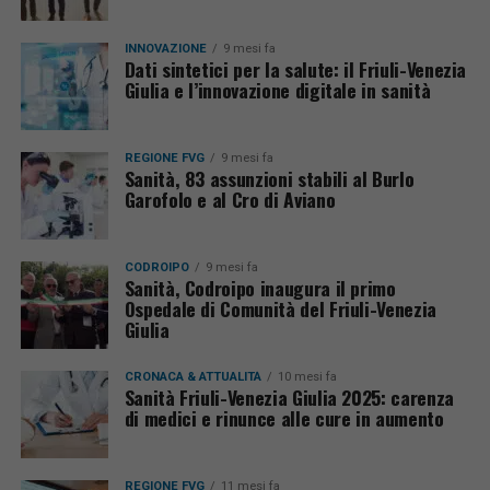
INNOVAZIONE
9 mesi fa
Dati sintetici per la salute: il Friuli-Venezia
Giulia e l’innovazione digitale in sanità
REGIONE FVG
9 mesi fa
Sanità, 83 assunzioni stabili al Burlo
Garofolo e al Cro di Aviano
CODROIPO
9 mesi fa
Sanità, Codroipo inaugura il primo
Ospedale di Comunità del Friuli-Venezia
Giulia
CRONACA & ATTUALITÀ
10 mesi fa
Sanità Friuli-Venezia Giulia 2025: carenza
di medici e rinunce alle cure in aumento
REGIONE FVG
11 mesi fa