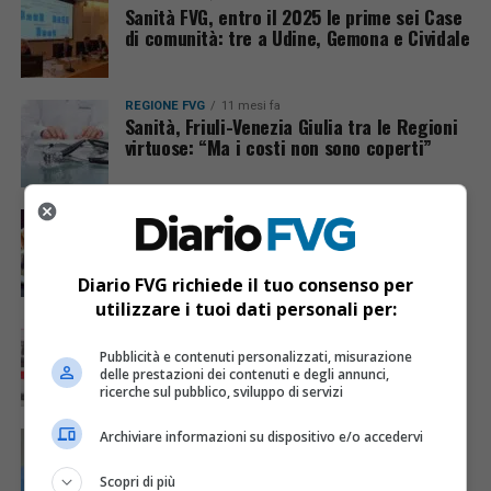
Sanità FVG, entro il 2025 le prime sei Case
di comunità: tre a Udine, Gemona e Cividale
REGIONE FVG
11 mesi fa
Sanità, Friuli-Venezia Giulia tra le Regioni
virtuose: “Ma i costi non sono coperti”
REGIONE FVG
11 mesi fa
Fascicolo Sanitario Elettronico: 86% di
consenso e 100% di attivazioni, il FVG
batte la media nazionale
Diario FVG richiede il tuo consenso per
utilizzare i tuoi dati personali per:
REGIONE FVG
11 mesi fa
Sanità, tre nuove ambulanze operative in
Pubblicità e contenuti personalizzati, misurazione
Friuli-Venezia Giulia
delle prestazioni dei contenuti e degli annunci,
ricerche sul pubblico, sviluppo di servizi
Archiviare informazioni su dispositivo e/o accedervi
REGIONE FVG
12 mesi fa
FVG, nasce la figura dell’assistente
infermieristico: ponte tra Oss e infermieri
Scopri di più