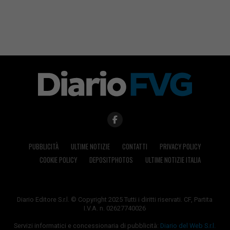
PUBBLICITÀ
ULTIME NOTIZIE
CONTATTI
PRIVACY POLICY
COOKIE POLICY
DEPOSITPHOTOS
ULTIME NOTIZIE ITALIA
Diario Editore S.r.l. © Copyright 2025 Tutti i diritti riservati. CF, Partita
I.V.A. n. 02627740026
Servizi informatici e concessionaria di pubblicità:
Diario del Web S.r.l.