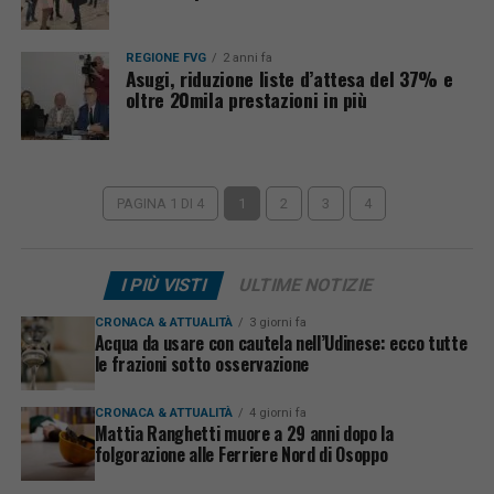
REGIONE FVG
2 anni fa
Asugi, riduzione liste d’attesa del 37% e
oltre 20mila prestazioni in più
PAGINA 1 DI 4
1
2
3
4
I PIÙ VISTI
ULTIME NOTIZIE
CRONACA & ATTUALITÀ
3 giorni fa
Acqua da usare con cautela nell’Udinese: ecco tutte
le frazioni sotto osservazione
CRONACA & ATTUALITÀ
4 giorni fa
Mattia Ranghetti muore a 29 anni dopo la
folgorazione alle Ferriere Nord di Osoppo