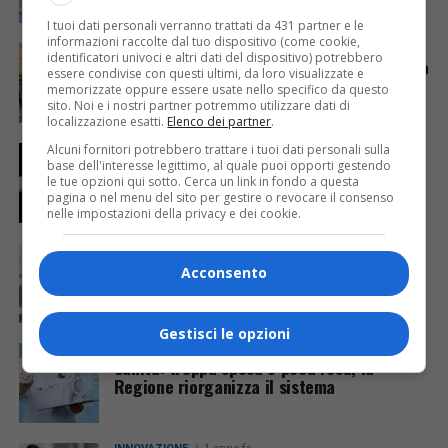
I tuoi dati personali verranno trattati da 431 partner e le
informazioni raccolte dal tuo dispositivo (come cookie,
REGIONE FVG
1 anno fa
identificatori univoci e altri dati del dispositivo) potrebbero
Telemedicina in Casa di riposo, Spilimbergo
essere condivise con questi ultimi, da loro visualizzate e
apripista della sanità digitale
memorizzate oppure essere usate nello specifico da questo
sito. Noi e i nostri partner potremmo utilizzare dati di
localizzazione esatti.
Elenco dei partner
.
Alcuni fornitori potrebbero trattare i tuoi dati personali sulla
CRONACA & ATTUALITÀ
1 anno fa
Firmato l’accordo Regione-Vescovi per
base dell'interesse legittimo, al quale puoi opporti gestendo
le tue opzioni qui sotto. Cerca un link in fondo a questa
l’assistenza spirituale nelle strutture
pagina o nel menu del sito per gestire o revocare il consenso
sanitarie
nelle impostazioni della privacy e dei cookie.
GORIZIA
1 anno fa
Gorizia, inaugurato l’ambulatorio di cure
Acconsento
palliative
Gestisci le opzioni
REGIONE FVG
1 anno fa
Sanità: troppa spesa e poca resa, la
Regione riorganizza il sistema