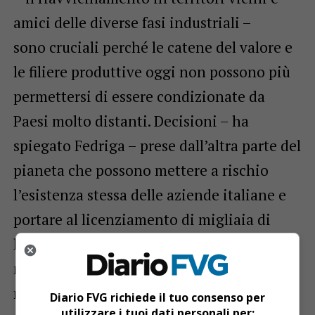
amici delle diverse fasi industriali –
sono cruciali perché le catene del valore e
le filiere produttive oggi non possono più
permettersi di essere condizionate da
Paesi molto distanti. Decisioni – ha
spiegato Fedriga – prese dall’altra parte del
pianeta che possono mettere a rischio
l’esistenza stessa delle aziende italiane e
portare al licenziamento di migliaia di
lavoratori con pesanti conseguenze per il
nostro modello sociale e per la tenuta delle
nostre istituzioni”.
Diario FVG richiede il tuo consenso per
utilizzare i tuoi dati personali per: