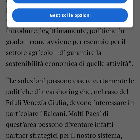
possono più trovare casa in Europa. A
Gestisci le opzioni
meno che Bruxelles non decida di
introdurre, legittimamente, politiche in
grado – come avviene per esempio per il
settore agricolo – di garantire la
sostenibilità economica di quelle attività”.
“Le soluzioni possono essere certamente le
politiche di nearshoring che, nel caso del
Friuli Venezia Giulia, devono interessare in
particolare i Balcani. Molti Paesi di
quest’area possono diventare infatti
partner strategici per il nostro sistema,