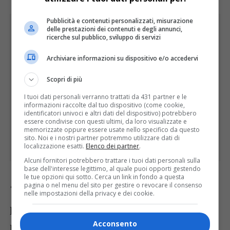
Pubblicità e contenuti personalizzati, misurazione
delle prestazioni dei contenuti e degli annunci,
ricerche sul pubblico, sviluppo di servizi
Archiviare informazioni su dispositivo e/o accedervi
Scopri di più
I tuoi dati personali verranno trattati da 431 partner e le
informazioni raccolte dal tuo dispositivo (come cookie,
identificatori univoci e altri dati del dispositivo) potrebbero
essere condivise con questi ultimi, da loro visualizzate e
memorizzate oppure essere usate nello specifico da questo
sito. Noi e i nostri partner potremmo utilizzare dati di
localizzazione esatti.
Elenco dei partner
.
Alcuni fornitori potrebbero trattare i tuoi dati personali sulla
base dell'interesse legittimo, al quale puoi opporti gestendo
le tue opzioni qui sotto. Cerca un link in fondo a questa
pagina o nel menu del sito per gestire o revocare il consenso
“Oggi – ha rimarcato – dobbiamo essere
nelle impostazioni della privacy e dei cookie.
pienamente consapevoli che alcune
Acconsento
produzioni dal basso valore aggiunto non