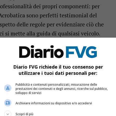
rofessionalità dei propri componenti: per
 Acrobatica sono perfetti testimonial del
ispetto delle regole per evidenziare ciò che
i si mette alla guida di qualsiasi veicolo.
esi a margine dell’ultimo addestramento
ella
stagione delle esibizioni
l’assessore
paolo Roberti, che ha preso parte all’evento a
Diario FVG richiede il tuo consenso per
utilizzare i tuoi dati personali per:
 presidente della Regione.
Pubblicità e contenuti personalizzati, misurazione delle
prestazioni dei contenuti e degli annunci, ricerche sul pubblico,
sviluppo di servizi
Archiviare informazioni su dispositivo e/o accedervi
Scopri di più