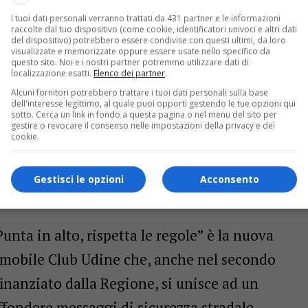
I tuoi dati personali verranno trattati da 431 partner e le informazioni
raccolte dal tuo dispositivo (come cookie, identificatori univoci e altri dati
del dispositivo) potrebbero essere condivise con questi ultimi, da loro
visualizzate e memorizzate oppure essere usate nello specifico da
questo sito. Noi e i nostri partner potremmo utilizzare dati di
localizzazione esatti.
Elenco dei partner
.
Alcuni fornitori potrebbero trattare i tuoi dati personali sulla base
dell'interesse legittimo, al quale puoi opporti gestendo le tue opzioni qui
sotto. Cerca un link in fondo a questa pagina o nel menu del sito per
gestire o revocare il consenso nelle impostazioni della privacy e dei
cookie.
Gestisci le opzioni
Acconsento
unta in alto, rispetta le regole” è la nuova
omobile Club Udine che, anche nel secondo
inanziato dalla Regione, si unisce ad un
ffondere messaggi di sicurezza stradale.