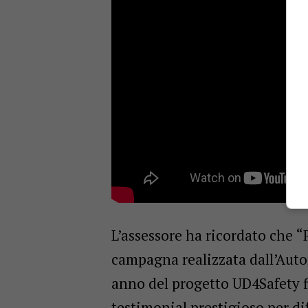
L’assessore ha ricordato che “P
campagna realizzata dall’Aut
anno del progetto UD4Safety f
testimonial prestigioso per di