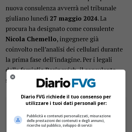
nuova consulenza avverrà nel tribunale
giuliano lunedì
27 maggio 2024
. La
procura ha designato come consulente
Nicola Chemello
, ingegnere già
coinvolto nell’analisi dei cellulari durante
la prima fase dell’indagine. Per i legali
della famiglia Resinovich, il consulente
sarà invece l’informatico
Francesco Zorzi
.
Diario FVG richiede il tuo consenso per
utilizzare i tuoi dati personali per:
Pubblicità e contenuti personalizzati, misurazione
delle prestazioni dei contenuti e degli annunci,
ricerche sul pubblico, sviluppo di servizi