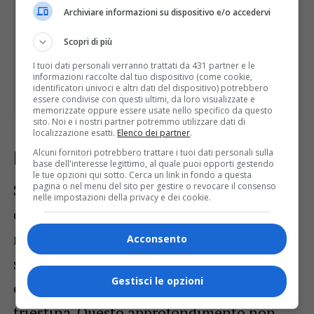
Archiviare informazioni su dispositivo e/o accedervi
Scopri di più
I tuoi dati personali verranno trattati da 431 partner e le
informazioni raccolte dal tuo dispositivo (come cookie,
identificatori univoci e altri dati del dispositivo) potrebbero
essere condivise con questi ultimi, da loro visualizzate e
memorizzate oppure essere usate nello specifico da questo
sito. Noi e i nostri partner potremmo utilizzare dati di
localizzazione esatti.
Elenco dei partner
.
Alcuni fornitori potrebbero trattare i tuoi dati personali sulla
Massimo riservo sulle indagini
base dell'interesse legittimo, al quale puoi opporti gestendo
le tue opzioni qui sotto. Cerca un link in fondo a questa
pagina o nel menu del sito per gestire o revocare il consenso
Sulle analisi che verranno svolte sul
nelle impostazioni della privacy e dei cookie.
cellulare di Liliana viene mantenuto il
massimo riserbo. Tuttavia, si intuisce che
Acconsento
si vuole fare luce su alcuni “specifici”
Gestisci le opzioni
elementi del traffico telefonico della
triestina. Questo approfondimento non