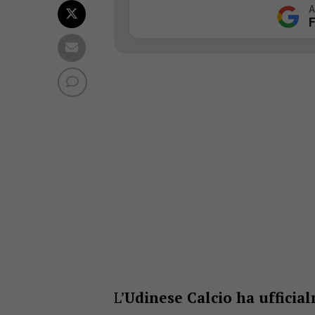
A
F
L’
Udinese Calcio ha ufficia