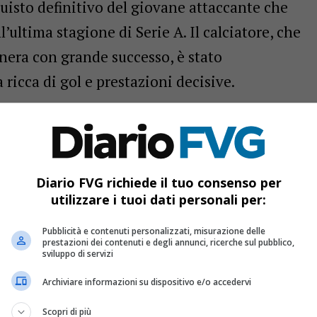
uisto definitivo del giovane attaccante che
l’ultima stagione di Serie A. Il calciatore, che
nera con grande successo, è stato
icca di gol e prestazioni decisive.
visto l’Udinese versare 8.700.000 euro
 dalla quale Lucca era stato prelevato. Questo
Diario FVG richiede il tuo consenso per
utilizzare i tuoi dati personali per:
solo un segno di fiducia nelle capacità del
un chiaro impegno della società friulana a
Pubblicità e contenuti personalizzati, misurazione delle
prestazioni dei contenuti e degli annunci, ricerche sul pubblico,
ffensivo per le stagioni future.
sviluppo di servizi
Archiviare informazioni su dispositivo e/o accedervi
Scopri di più