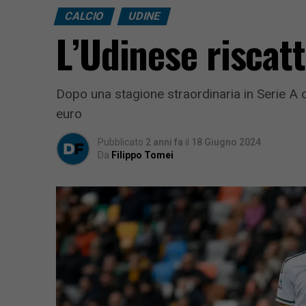
CALCIO
UDINE
L’Udinese riscat
Dopo una stagione straordinaria in Serie A co
euro
Pubblicato
2 anni fa
il
18 Giugno 2024
Da
Filippo Tomei