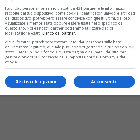
fosi hanno motivo di gioire.
Anche il Palermo
I tuoi dati personali verranno trattati da 431 partner e le informazioni
dall’affare
, grazie a una clausola inserita nel
raccolte dal tuo dispositivo (come cookie, identificatori univoci e altri dati
del dispositivo) potrebbero essere condivise con questi ultimi, da loro
 al Pisa. Questa clausola prevede una
visualizzate e memorizzate oppure essere usate nello specifico da
questo sito. Noi e i nostri partner potremmo utilizzare dati di
localizzazione esatti.
Elenco dei partner
.
totale del riscatto, il che si traduce in un
Alcuni fornitori potrebbero trattare i tuoi dati personali sulla base
 per la società siciliana. Una somma che
dell'interesse legittimo, al quale puoi opporti gestendo le tue opzioni qui
sotto. Cerca un link in fondo a questa pagina o nel menu del sito per
igeno e un riconoscimento del valore del
gestire o revocare il consenso nelle impostazioni della privacy e dei
cookie.
amente cresciuto nelle giovanili rosanero.
Gestisci le opzioni
Acconsento