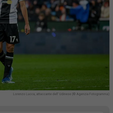
Lorenzo Lucca, attaccante dell' Udinese (© Agenzia Fotogramma)