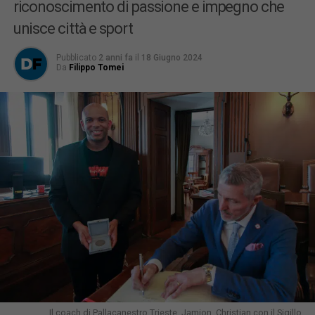
riconoscimento di passione e impegno che
unisce città e sport
Pubblicato
2 anni fa
il
18 Giugno 2024
Da
Filippo Tomei
Il coach di Pallacanestro Trieste, Jamion, Christian con il Sigillo