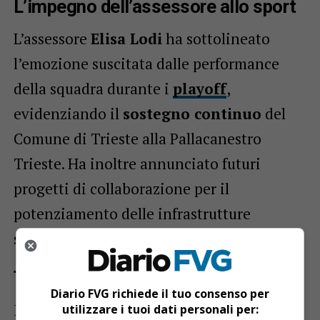
L’impegno dell’assessore allo sport
L’assessore
Elisa Lodi
ha sottolineato
l’emozione suscitata dalle performance
della squadra durante i
playoff
,
evidenziando il
sostegno continuo
del
Comune di Trieste alla Pallacanestro
Trieste. Ha inoltre annunciato futuri
progetti di collaborazione per il
potenziamento delle infrastrutture
sportive cittadine.
Tributo alla storia e alla tradizione
Diario FVG richiede il tuo consenso per
Il sindaco Roberto Dipiazza ha ribadito
utilizzare i tuoi dati personali per: