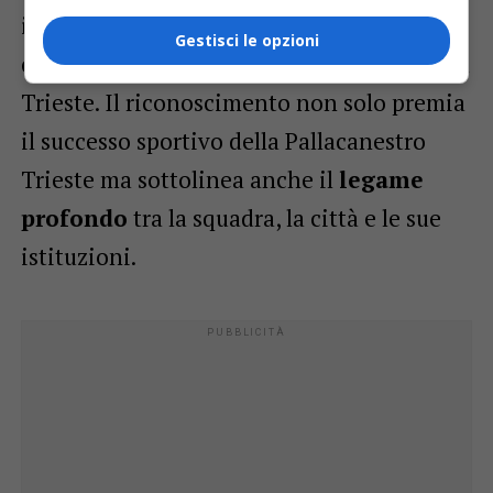
il culmine di una giornata dedicata alla
Gestisci le opzioni
celebrazione dello sport e della sua storia a
Trieste. Il riconoscimento non solo premia
il successo sportivo della Pallacanestro
Trieste ma sottolinea anche il
legame
profondo
tra la squadra, la città e le sue
istituzioni.