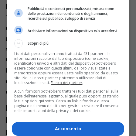
l’importanza storica della pallacanestro a
Pubblicità e contenuti personalizzati, misurazione
delle prestazioni dei contenuti e degli annunci,
Trieste, una tradizione che risale agli anni
ricerche sul pubblico, sviluppo di servizi
della presenza americana nella città. Ha
Archiviare informazioni su dispositivo e/o accedervi
ricordato l’evoluzione delle strutture
Scopri di più
sportive, dall’antico Palazzetto di
I tuoi dati personali verranno trattati da 431 partner e le
Chiarbola al moderno Palatrieste, e ha
informazioni raccolte dal tuo dispositivo (come cookie,
identificatori univoci e altri dati del dispositivo) potrebbero
essere condivise con questi ultimi, da loro visualizzate e
lodato il contributo della squadra e
memorizzate oppure essere usate nello specifico da questo
sito. Noi e i nostri partner potremmo utilizzare dati di
dell’allenatore nel portare lustro al nome
localizzazione esatti.
Elenco dei partner
.
di Trieste.
Alcuni fornitori potrebbero trattare i tuoi dati personali sulla
base dell'interesse legittimo, al quale puoi opporti gestendo
le tue opzioni qui sotto. Cerca un link in fondo a questa
pagina o nel menu del sito per gestire o revocare il consenso
Premio di eccellenza per la
nelle impostazioni della privacy e dei cookie.
pallacanestro triestina
Acconsento
La consegna del Sigillo Trecentesco è stato