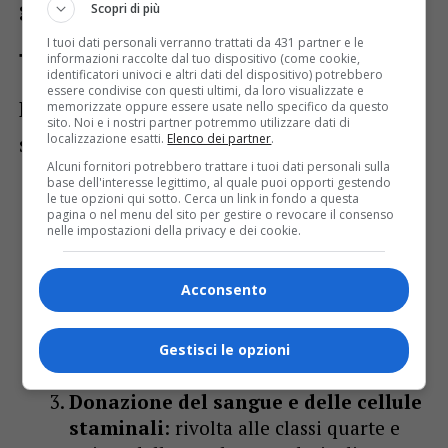
grado del Friuli-Venezia Giulia
.
Scopri di più
I tuoi dati personali verranno trattati da 431 partner e le
Tematiche prioritarie
informazioni raccolte dal tuo dispositivo (come cookie,
identificatori univoci e altri dati del dispositivo) potrebbero
essere condivise con questi ultimi, da loro visualizzate e
Per l’anno scolastico 2024-2025, il progetto
memorizzate oppure essere usate nello specifico da questo
sito. Noi e i nostri partner potremmo utilizzare dati di
localizzazione esatti.
Elenco dei partner
.
si concentrerà su tre tematiche principali:
Alcuni fornitori potrebbero trattare i tuoi dati personali sulla
base dell'interesse legittimo, al quale puoi opporti gestendo
Prevenzione degli incidenti stradali
le tue opzioni qui sotto. Cerca un link in fondo a questa
pagina o nel menu del sito per gestire o revocare il consenso
e l’uso di sostanze
: rivolta alle classi
nelle impostazioni della privacy e dei cookie.
terze delle scuole secondarie di secondo
grado;
Acconsento
Donazione degli organi
: destinata alle
classi quarte delle scuole secondarie di
Gestisci le opzioni
secondo grado;
Donazione del sangue e delle cellule
staminali
: rivolta alle classi quarte e