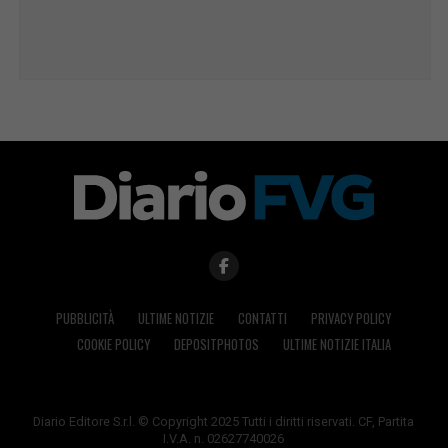
PUBBLICITÀ
ULTIME NOTIZIE
CONTATTI
PRIVACY POLICY
COOKIE POLICY
DEPOSITPHOTOS
ULTIME NOTIZIE ITALIA
Diario Editore S.r.l. © Copyright 2025 Tutti i diritti riservati. CF, Partita
I.V.A. n. 02627740026