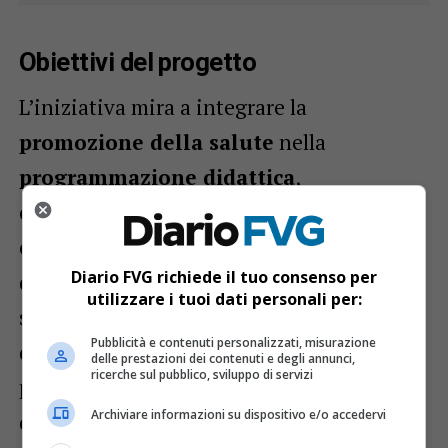
Obiettivi del progetto
L’iniziativa mira a integrare la
promozione della salute
nella
programmazione didattica
,
coinvolgendo
professionisti del settore
e valorizzando i percorsi regionali validati
Diario FVG richiede il tuo consenso per
dal programma “Scuole che promuovono
utilizzare i tuoi dati personali per:
salute”. L’
obiettivo
finale è che tali
azioni
Pubblicità e contenuti personalizzati, misurazione
diventino strutturali
e raggiungano
delle prestazioni dei contenuti e degli annunci,
ricerche sul pubblico, sviluppo di servizi
progressivamente
tutti gli studenti
Archiviare informazioni su dispositivo e/o accedervi
delle scuole secondarie di secondo