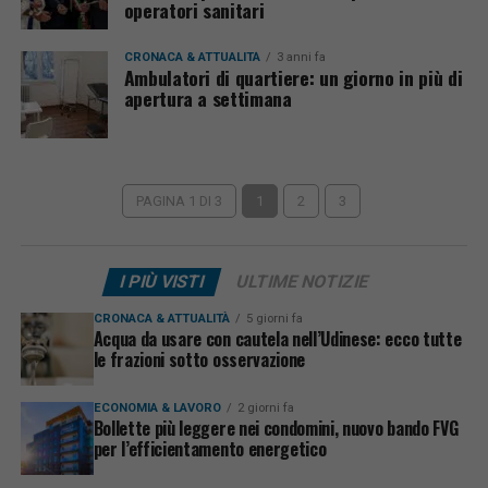
operatori sanitari
CRONACA & ATTUALITÀ
3 anni fa
Ambulatori di quartiere: un giorno in più di
apertura a settimana
PAGINA 1 DI 3
1
2
3
I PIÙ VISTI
ULTIME NOTIZIE
CRONACA & ATTUALITÀ
5 giorni fa
Acqua da usare con cautela nell’Udinese: ecco tutte
le frazioni sotto osservazione
ECONOMIA & LAVORO
2 giorni fa
Bollette più leggere nei condomini, nuovo bando FVG
per l’efficientamento energetico