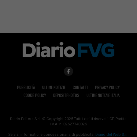
PUBBLICITÀ
ULTIME NOTIZIE
CONTATTI
PRIVACY POLICY
COOKIE POLICY
DEPOSITPHOTOS
ULTIME NOTIZIE ITALIA
Diario Editore S.r.l. © Copyright 2025 Tutti i diritti riservati. CF, Partita
I.V.A. n. 02627740026
Servizi informatici e concessionaria di pubblicità:
Diario del Web S.r.l.