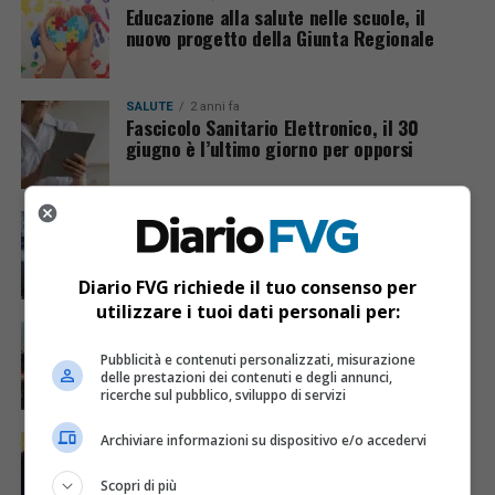
Educazione alla salute nelle scuole, il
nuovo progetto della Giunta Regionale
SALUTE
2 anni fa
Fascicolo Sanitario Elettronico, il 30
giugno è l’ultimo giorno per opporsi
SALUTE
2 anni fa
Tempi di attesa, un friulano su dieci
rinuncia a curarsi
Diario FVG richiede il tuo consenso per
utilizzare i tuoi dati personali per:
REGIONE FVG
2 anni fa
Salute, nuovo dispensario farmaceutico e
Pubblicità e contenuti personalizzati, misurazione
nuovo ambulatorio medico a Treppo
delle prestazioni dei contenuti e degli annunci,
Ligosullo
ricerche sul pubblico, sviluppo di servizi
Archiviare informazioni su dispositivo e/o accedervi
REGIONE FVG
2 anni fa
Nuova stanza multisensoriale in ospedale:
aiuterà i bambini con difficoltà
Scopri di più