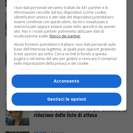
I tuoi dati personali verranno trattati da 431 partner e le
informazioni raccolte dal tuo dispositivo (come cookie,
ECONOMIA & LAVORO
2 anni fa
identificatori univoci e altri dati del dispositivo) potrebbero
Salute, accordo per sbloccare le risorse
essere condivise con questi ultimi, da loro visualizzate e
per i pediatri di libera scelta
memorizzate oppure essere usate nello specifico da questo
sito. Noi e i nostri partner potremmo utilizzare dati di
localizzazione esatti.
Elenco dei partner
.
Alcuni fornitori potrebbero trattare i tuoi dati personali sulla
REGIONE FVG
2 anni fa
Andos Udine dona un ecografo portatile al
base dell'interesse legittimo, al quale puoi opporti gestendo
le tue opzioni qui sotto. Cerca un link in fondo a questa
reparto Medicina d’urgenza dell’ospedale
pagina o nel menu del sito per gestire o revocare il consenso
nelle impostazioni della privacy e dei cookie.
CRONACA & ATTUALITÀ
2 anni fa
Carriera a rischio per Deulofeu. Un
Acconsento
fisioterapista udinese si offre di aiutarlo
Gestisci le opzioni
SALUTE
3 anni fa
Raccolte oltre 5.000 firme per chiedere la
riduzione delle liste di attesa