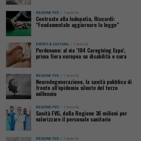
REGIONE FVG
1 anno fa
Contrasto alla ludopatia, Riccardi:
“Fondamentale aggiornare la legge”
EVENTI & CULTURA
1 anno fa
Pordenone: al via ‘104 Caregiving Expo’,
prima fiera europea su disabilità e cura
REGIONE FVG
1 anno fa
Neurodegenerazione, la sanità pubblica di
fronte all’epidemia silente del terzo
millennio
REGIONE FVG
1 anno fa
Sanità FVG, dalla Regione 36 milioni per
valorizzare il personale sanitario
REGIONE FVG
1 anno fa