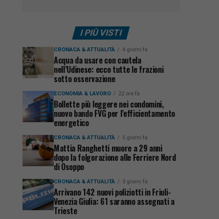
I PIÙ VISTI
CRONACA & ATTUALITÀ
4 giorni fa
Acqua da usare con cautela
nell’Udinese: ecco tutte le frazioni
sotto osservazione
ECONOMIA & LAVORO
22 ore fa
Bollette più leggere nei condomini,
nuovo bando FVG per l’efficientamento
energetico
CRONACA & ATTUALITÀ
5 giorni fa
Mattia Ranghetti muore a 29 anni
dopo la folgorazione alle Ferriere Nord
di Osoppo
CRONACA & ATTUALITÀ
3 giorni fa
Arrivano 142 nuovi poliziotti in Friuli-
Venezia Giulia: 61 saranno assegnati a
Trieste