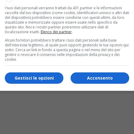
rare la situazione, l’aria secca provocata dai
I tuoi dati personali verranno trattati da 431 partner e le informazioni
raccolte dal tuo dispositivo (come cookie, identificatori univoci e altri dati
ce l’umidità nelle mucose nasali, rendendo più
del dispositivo) potrebbero essere condivise con questi ultimi, da loro
visualizzate e memorizzate oppure essere usate nello specifico da
lgere il loro compito di barriera naturale
questo sito. Noi e i nostri partner potremmo utilizzare dati di
localizzazione esatti.
Elenco dei partner
.
Alcuni fornitori potrebbero trattare i tuoi dati personali sulla base
dell'interesse legittimo, al quale puoi opporti gestendo le tue opzioni qui
sotto. Cerca un link in fondo a questa pagina o nel menu del sito per
gestire o revocare il consenso nelle impostazioni della privacy e dei
cookie.
Gestisci le opzioni
Acconsento