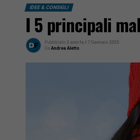
IDEE & CONSIGLI
I 5 principali ma
Pubblicato
2 anni fa
il
7 Gennaio 2025
Da
Andrea Aletto