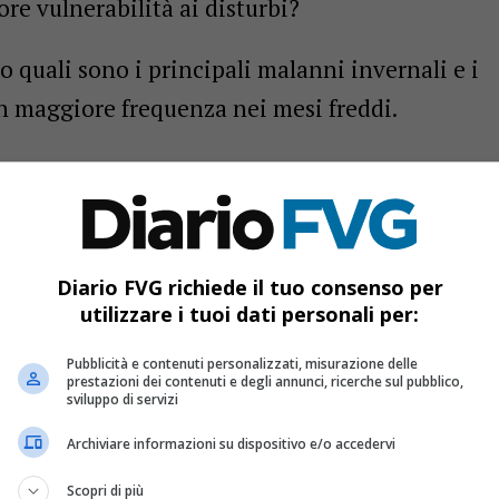
re vulnerabilità ai disturbi?
 quali sono i principali malanni invernali e i
on maggiore frequenza nei mesi freddi.
i più diffusi nei mesi invernali e si tratta di
e le vie respiratorie superiori. I principali
Diario FVG richiede il tuo consenso per
s
, che si trasmettono facilmente da una
utilizzare i tuoi dati personali per:
 goccioline emesse con la tosse, gli starnuti o
Pubblicità e contenuti personalizzati, misurazione delle
prestazioni dei contenuti e degli annunci, ricerche sul pubblico,
sviluppo di servizi
e temperature basse spingono le persone a
Archiviare informazioni su dispositivo e/o accedervi
nti chiusi e affollati, una
condizione che
Scopri di più